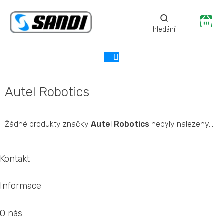
Přejít
na
Ná
obsah
ko
Autel Robotics
Žádné produkty značky
Autel Robotics
nebyly nalezeny...
Z
á
Kontakt
p
a
Informace
t
í
O nás