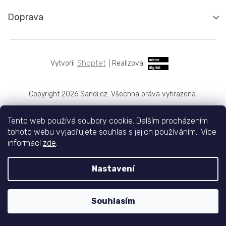
Doprava
Shoptet
|
Realizoval
Copyright 2026
Sandi.cz
. Všechna práva vyhrazena.
Tento web používá soubory cookie. Dalším procházením
tohoto webu vyjadřujete souhlas s jejich používáním.. Více
informací
zde
.
Nastavení
Souhlasím