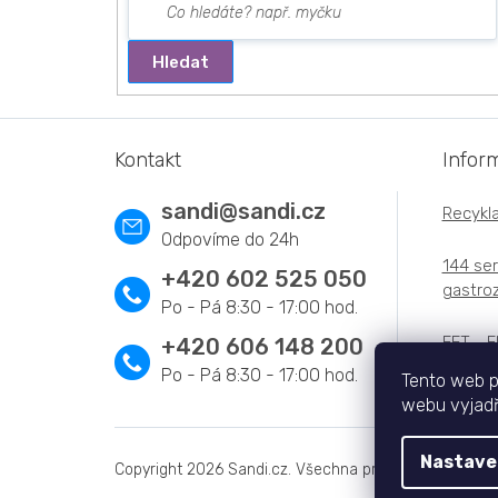
Hledat
Z
á
Kontakt
Infor
p
a
sandi
@
sandi.cz
Recykla
t
í
144 ser
+420 602 525 050
gastroz
EET - E
+420 606 148 200
Tento web p
webu vyjadřu
Nastave
Copyright 2026
Sandi.cz
. Všechna práva vyhrazena.