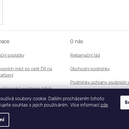
mace
O nás
ční poplatky
Reklamační řád
visních míst po celé ČR na
Obchodní podmínky
ařízení
Podmínky ochrany osobních 
lektronická evidence tržeb
oužívá soubory cookie. Dalším procházením tohoto
S
jete souhlas s jejich používáním.. Více informací
zde
.
ní