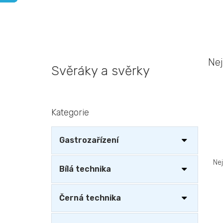
Nej
Svěráky a svěrky
P
Kategorie
Přeskočit
o
kategorie
s
t
Gastrozařízení
r
Ř
a
a
Ne
n
Bílá technika
z
n
e
í
n
V
Černá technika
p
í
ý
a
p
p