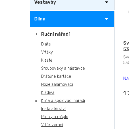
n
r
i
Vestavby
e
o
s
l
d
p
Dílna
u
r
k
o
t
d
Ruční nářadí
ů
u
Sv
Dláta
k
53
Vrtáky
t
Sv
ů
Kleště
53
Šroubováky a nástavce
Drátěné kartáče
Na
Nože zalamovací
1
Kladiva
Klíče a spojovací nářadí
Instalatérství
Pilníky a rašple
Vrták zemní