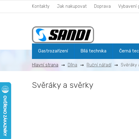
Přejít
Kontakty
Jak nakupovat
Doprava
Vybavení 
na
obsah
Gastrozařízení
Bílá technika
Černá tec
Dílna
Ruční nářadí
Svěráky 
Svěráky a svěrky