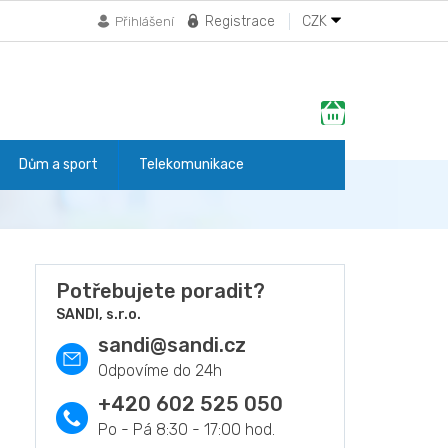
Registrace
CZK
Přihlášení
Nákupní
košík
Dům a sport
Telekomunikace
Potřebujete poradit?
SANDI, s.r.o.
sandi
@
sandi.cz
+420 602 525 050