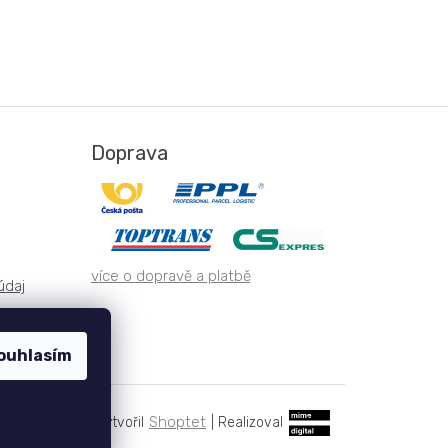
Doprava
více o dopravě a platbě
údaj
ouhlasím
Shoptet
|
Realizoval