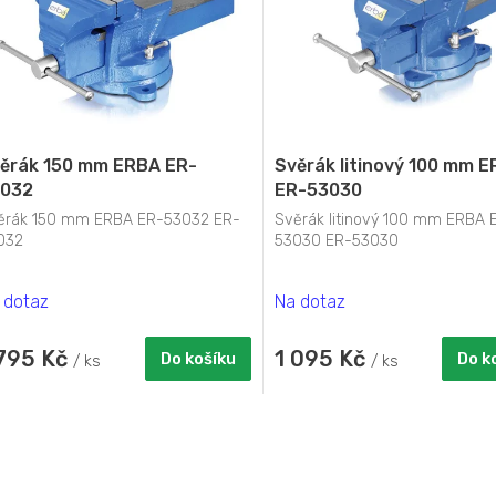
ěrák 150 mm ERBA ER-
Svěrák litinový 100 mm 
032
ER-53030
ěrák 150 mm ERBA ER-53032 ER-
Svěrák litinový 100 mm ERBA 
032
53030 ER-53030
 dotaz
Na dotaz
 795 Kč
1 095 Kč
Do košíku
Do k
/ ks
/ ks
O
v
l
á