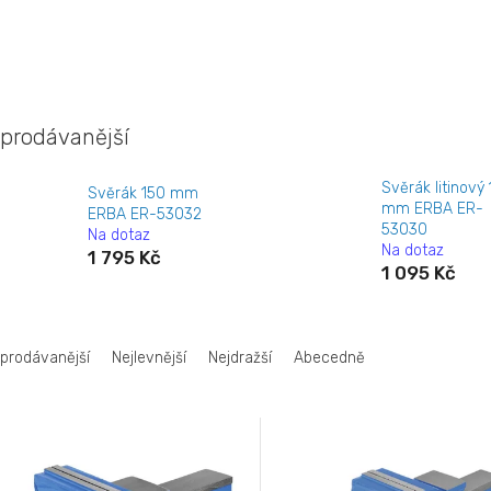
prodávanější
Svěrák litinový
Svěrák 150 mm
mm ERBA ER-
ERBA ER-53032
53030
Na dotaz
Na dotaz
1 795 Kč
1 095 Kč
jprodávanější
Nejlevnější
Nejdražší
Abecedně