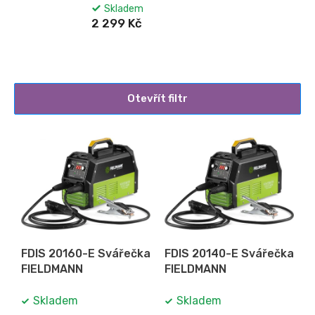
Skladem
2 299 Kč
Otevřít filtr
V
ý
p
i
s
p
r
o
FDIS 20160-E Svářečka
FDIS 20140-E Svářečka
d
FIELDMANN
FIELDMANN
u
k
Skladem
Skladem
t