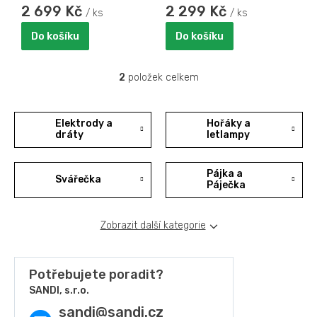
ů
2 699 Kč
2 299 Kč
/ ks
/ ks
Do košíku
Do košíku
2
položek celkem
O
v
l
á
Elektrody a
Hořáky a
d
dráty
letlampy
a
c
Pájka a
í
Svářečka
Páječka
p
r
v
Zobrazit další kategorie
k
y
v
ý
Potřebujete poradit?
p
SANDI, s.r.o.
i
sandi
@
sandi.cz
s