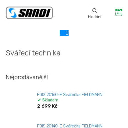
Přejít
na
Ná
obsah
ko
Svářecí technika
Nejprodávanější
FDIS 20160-E Svářečka FIELDMANN
Skladem
2 699 Kč
FDIS 20140-E Svářečka FIELDMANN