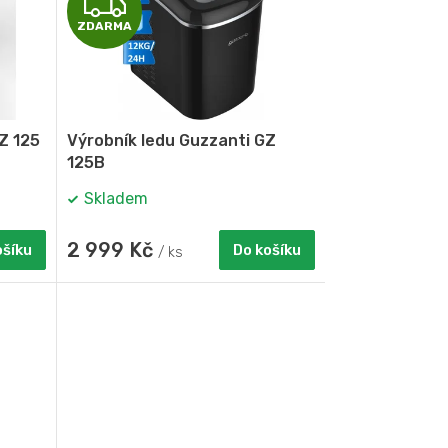
Z
ZDARMA
D
A
R
Z 125
Výrobník ledu Guzzanti GZ
M
125B
Skladem
A
2 999 Kč
ošíku
Do košíku
/ ks