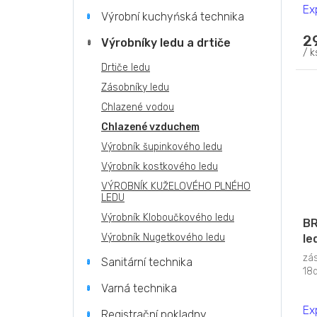
Ex
Výrobní kuchyńská technika
2
Výrobníky ledu a drtiče
/ k
Drtiče ledu
Zásobníky ledu
Chlazené vodou
Chlazené vzduchem
Výrobník šupinkového ledu
Výrobník kostkového ledu
VÝROBNÍK KUŽELOVÉHO PLNÉHO
LEDU
Výrobník Kloboučkového ledu
BR
Výrobník Nugetkového ledu
le
s 
zá
Sanitární technika
18
Varná technika
Ex
Registrační pokladny