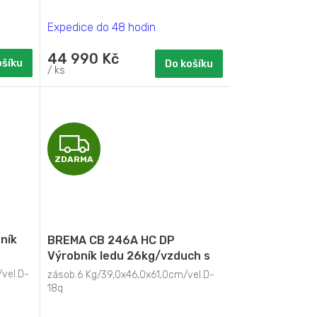
Expedice do 48 hodin
44 990 Kč
ošíku
Do košíku
/ ks
Z
ZDARMA
D
A
R
ník
BREMA CB 246A HC DP
M
Výrobník ledu 26kg/vzduch s
odtokovým čerpadlem
vel.D-
zásob.6 Kg/39,0x46,0x61,0cm/vel.D-
A
18q