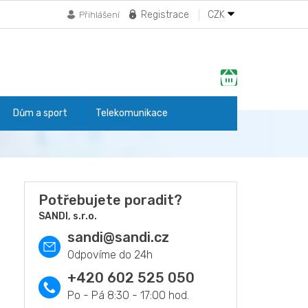
Registrace
CZK
Přihlášení
Nákupní
košík
Dům a sport
Telekomunikace
Potřebujete poradit?
SANDI, s.r.o.
sandi
@
sandi.cz
+420 602 525 050