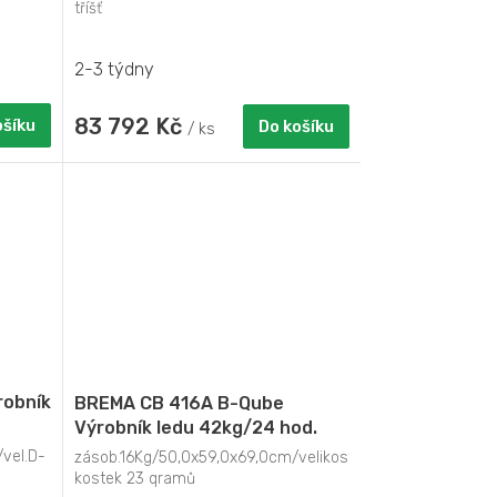
čerpadlem
tříšť
2-3 týdny
83 792 Kč
ošíku
Do košíku
/ ks
robník
BREMA CB 416A B-Qube
Výrobník ledu 42kg/24 hod.
vzduchem chlazená
vel.D-
zásob.16Kg/50,0x59,0x69,0cm/velikost
kostek 23 qramů