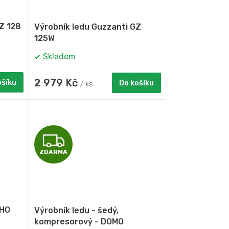
Z 128
Výrobník ledu Guzzanti GZ
125W
Skladem
2 979 Kč
ošíku
Do košíku
/ ks
Z
ZDARMA
D
A
R
HO
Výrobník ledu - šedý,
M
kompresorový - DOMO