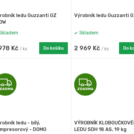
R
robník ledu Guzzanti GZ
Výrobník ledu Guzzanti G
M
0W
Skladem
Skladem
A
 978 Kč
2 969 Kč
Do košíku
Do k
/ ks
/ ks
Z
Z
DARMA
ZDARMA
D
D
A
A
R
R
robník ledu - bílý,
VÝROBNÍK KLOBOUČKOVÉ
M
M
mpresorový - DOMO
LEDU SDH 18 AS, 19 kg