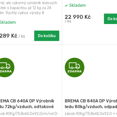
9292IB, 12 kg/24 h, nádržka
ší, ale výkonný výrobník ledových
Skladem
A
A
8 l, příprava 8 minut, oválný
tek s kapacitou až 12 kg za 24
d
in. Rychlý cyklus výroby 8
22 990 Kč
ových kostek...
Do k
/ ks
Skladem
 289 Kč
Do košíku
/ ks
Z
Z
DARMA
ZDARMA
D
D
A
A
R
R
EMA CB 640A DP Výrobník
BREMA CB 840A DP Výro
M
M
du 72kg/vzduch, odtokové
ledu 80kg/vzduch, odpa
rpadlo
čerpadlo
sob.40Kg/73,8x60,0x92,0cm/vel.D-
zásob.40Kg/73,8x60,0x92,0 + 