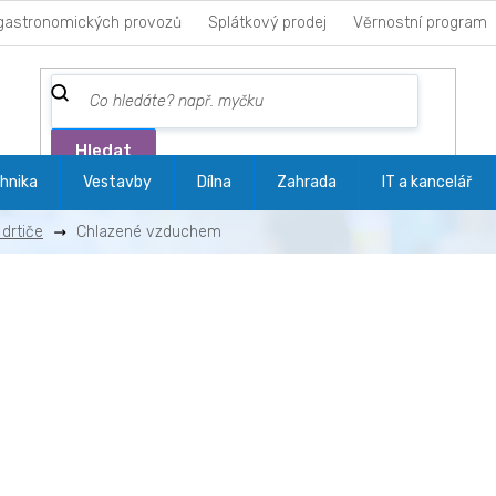
gastronomických provozů
Splátkový prodej
Věrnostní program
Hledat
hnika
Vestavby
Dílna
Zahrada
IT a kancelář
 drtiče
Chlazené vzduchem