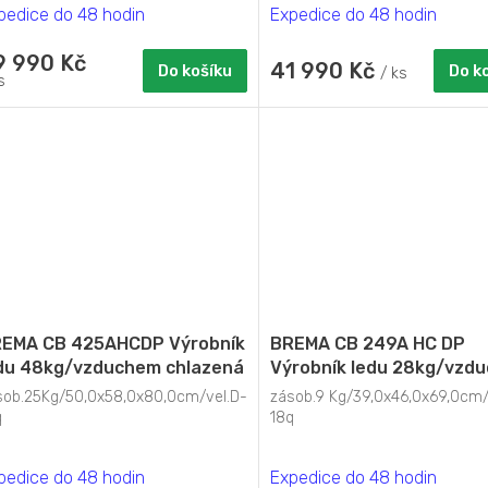
pedice do 48 hodin
Expedice do 48 hodin
9 990 Kč
41 990 Kč
Do košíku
Do k
/ ks
s
EMA CB 425AHCDP Výrobník
BREMA CB 249A HC DP
du 48kg/vzduchem chlazená
Výrobník ledu 28kg/vzdu
odtokovým čerpadlem
odtokovým čerpadlem
sob.25Kg/50,0x58,0x80,0cm/vel.D-
zásob.9 Kg/39,0x46,0x69,0cm/
q
18q
pedice do 48 hodin
Expedice do 48 hodin