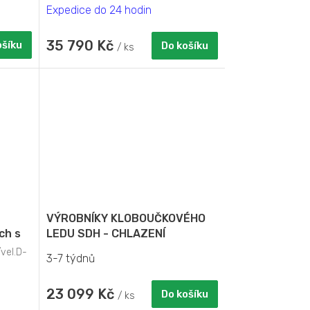
Expedice do 24 hodin
35 790 Kč
ošíku
Do košíku
/ ks
VÝROBNÍKY KLOBOUČKOVÉHO
ch s
LEDU SDH - CHLAZENÍ
VZDUCHEM
vel.D-
3-7 týdnů
23 099 Kč
Do košíku
/ ks