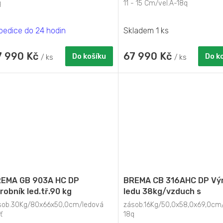
A
A
q
11 - 15 Cm/vel.A-18q
pedice do 24 hodin
Skladem 1 ks
7 990 Kč
67 990 Kč
Do košíku
Do k
/ ks
/ ks
EMA GB 903A HC DP
BREMA CB 316AHC DP Vý
robník led.tř.90 kg
ledu 38kg/vzduch s
duchem chlazený s
odtokovým čerpadlem
sob.30Kg/80x66x50,0cm/ledová
zásob.16Kg/50,0x58,0x69,0cm/
padovým čerpadlem.
ť
18q