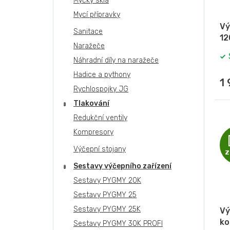
Myčky skla
Mycí přípravky
Vý
Sanitace
12
Naražeče
Náhradní díly na naražeče
Hadice a pythony
1
Rychlospojky JG
Tlakování
Redukční ventily
Kompresory
Výčepní stojany
Z
Sestavy výčepního zařízení
Sestavy PYGMY 20K
Sestavy PYGMY 25
Sestavy PYGMY 25K
Vý
ko
Sestavy PYGMY 30K PROFI