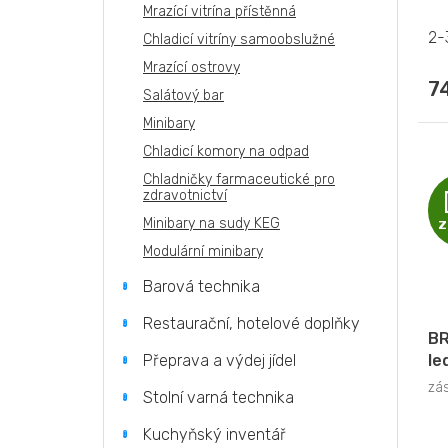
Mrazící vitrína přístěnná
2-
Chladicí vitríny samoobslužné
Mrazící ostrovy
7
Salátový bar
Minibary
Chladicí komory na odpad
Chladničky farmaceutické pro
zdravotnictví
Minibary na sudy KEG
Z
Modulární minibary
Barová technika
Restaurační, hotelové doplňky
BR
Přeprava a výdej jídel
le
zá
Stolní varná technika
Kuchyňský inventář