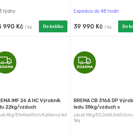
3 týdny
Expedice do 48 hodin
4 990 Kč
39 990 Kč
Do košíku
Do k
/ ks
/ ks
Z
Z
DARMA
ZDARMA
D
D
A
A
R
R
EMA IMF 26 A HC Výrobník
BREMA CB 316A DP Výrob
M
M
du 22kg/vzduch
ledu 38kg/vzduch s
odtokovým čerpadlem
sob.4Kg/39x46x69cm/Kalíškový led
zásob.16Kg/50,0x58,0x69,0cm/
A
A
18q