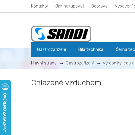
Přejít
Kontakty
Jak nakupovat
Doprava
Vybavení 
na
obsah
Gastrozařízení
Bílá technika
Černá tec
Gastrozařízení
Výrobníky ledu a
Chlazené vzduchem