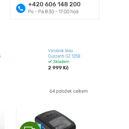
+420 606 148 200
Výrobník ledu
5
Guzzanti GZ 125B
Skladem
2 999 Kč
64
položek celkem