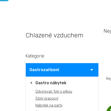
Nej
Chlazené vzduchem
P
Kategorie
Přeskočit
o
kategorie
s
t
Gastrozařízení
Ř
r
a
a
Ne
z
Gastro nábytek
n
e
n
Odvinovač folií s pilkou
n
V
í
Stoly pracovní
í
ý
p
p
p
a
Nábytek na party
r