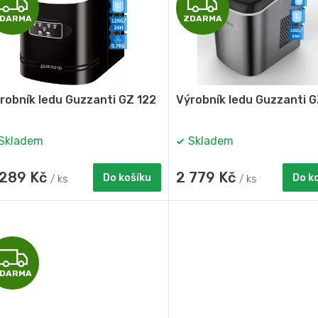
Z
Z
DARMA
ZDARMA
D
D
A
A
R
R
robník ledu Guzzanti GZ 122
Výrobník ledu Guzzanti G
M
M
Skladem
Skladem
A
A
 289 Kč
2 779 Kč
Do košíku
Do k
/ ks
/ ks
Z
DARMA
D
A