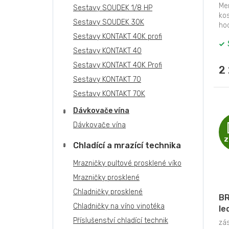
DO
Men
Sestavy SOUDEK 1/8 HP
0,
kos
Sestavy SOUDEK 30K
le
hod
led
Sestavy KONTAKT 40K profi
Sestavy KONTAKT 40
Sestavy KONTAKT 40K Profi
2
Sestavy KONTAKT 70
Sestavy KONTAKT 70K
Dávkovače vína
Dávkovače vína
Z
Chladící a mrazící technika
Mrazničky pultové prosklené víko
Mrazničky prosklené
Chladničky prosklené
BR
Chladničky na víno vinotéka
le
če
Příslušenství chladící technik
zá