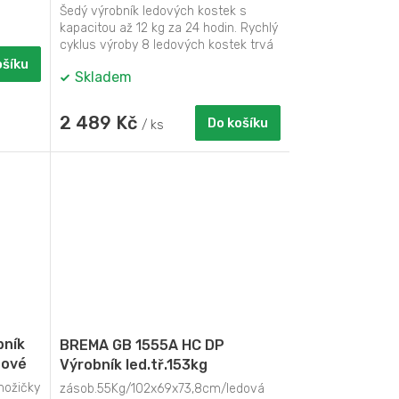
DO1132IB, 12 kg/24 h, nádržka 1
Šedý výrobník ledových kostek s
A
l, příprava 6-8 minut, 2
kapacitou až 12 kg za 24 hodin. Rychlý
velikosti oválný led
cyklus výroby 8 ledových kostek trvá
v průměru...
ošíku
Skladem
2 489 Kč
Do košíku
/ ks
bník
BREMA GB 1555A HC DP
dové
Výrobník led.tř.153kg
vzduchem chlazený s
nožičky
zásob.55Kg/102x69x73,8cm/ledová