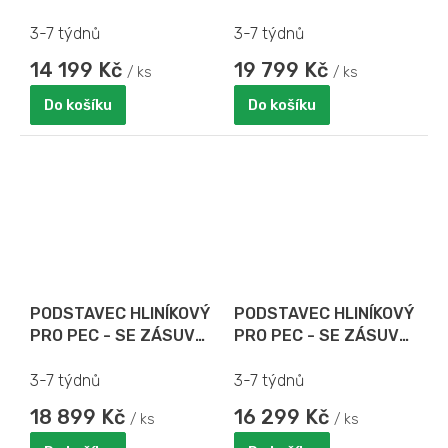
NA PIZZA TÁCY PRO
VESUVIO 105 x 105
3-7 týdnů
3-7 týdnů
14 199 Kč
19 799 Kč
/ ks
/ ks
Do košíku
Do košíku
PODSTAVEC HLINÍKOVÝ
PODSTAVEC HLINÍKOVÝ
PRO PEC - SE ZÁSUVY
PRO PEC - SE ZÁSUVY
NA PIZZA TÁCY PRO
NA PIZZA TÁCY PRO
VESUVIO 105 x 105
VESUVIO 105 x 70
3-7 týdnů
3-7 týdnů
18 899 Kč
16 299 Kč
/ ks
/ ks