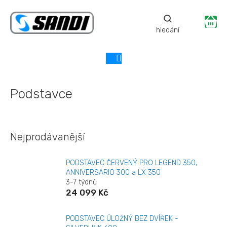
Přejít
na
Ná
obsah
ko
Podstavce
Nejprodávanější
PODSTAVEC ČERVENÝ PRO LEGEND 350,
ANNIVERSARIO 300 a LX 350
3-7 týdnů
24 099 Kč
PODSTAVEC ÚLOŽNÝ BEZ DVÍŘEK -