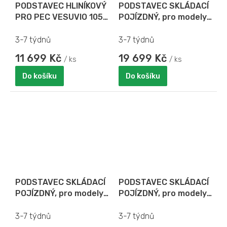
PODSTAVEC HLINÍKOVÝ
PODSTAVEC SKLÁDACÍ
PRO PEC VESUVIO 105
POJÍZDNÝ, pro modely
x 70
G-12P - G-20P - E12P-
S3
3-7 týdnů
3-7 týdnů
11 699 Kč
19 699 Kč
/ ks
/ ks
Do košíku
Do košíku
PODSTAVEC SKLÁDACÍ
PODSTAVEC SKLÁDACÍ
POJÍZDNÝ, pro modely
POJÍZDNÝ, pro modely
G8P/E-8P/E-12P
E-6P
3-7 týdnů
3-7 týdnů