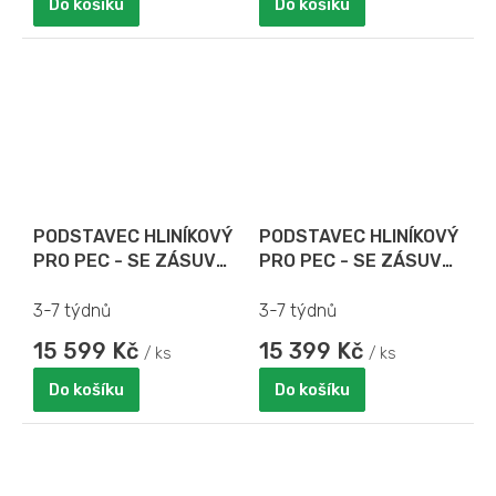
Do košíku
Do košíku
PODSTAVEC HLINÍKOVÝ
PODSTAVEC HLINÍKOVÝ
PRO PEC - SE ZÁSUVY
PRO PEC - SE ZÁSUVY
NA PIZZA TÁCY PRO
NA PIZZA TÁCY PRO
VESUVIO 105 x 70
VESUVIO 70 x 70
3-7 týdnů
3-7 týdnů
15 599 Kč
15 399 Kč
/ ks
/ ks
Do košíku
Do košíku