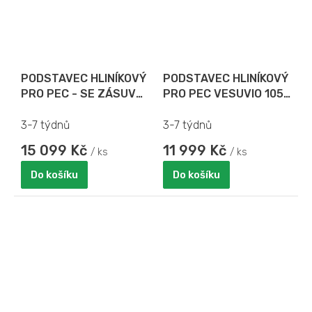
PODSTAVEC HLINÍKOVÝ
PODSTAVEC HLINÍKOVÝ
PRO PEC - SE ZÁSUVY
PRO PEC VESUVIO 105
NA PIZZA TÁCY PRO
x 70
VESUVIO 70 x 70
3-7 týdnů
3-7 týdnů
15 099 Kč
11 999 Kč
/ ks
/ ks
Do košíku
Do košíku