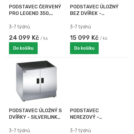
o
PODSTAVEC ČERVENÝ
PODSTAVEC ÚLOŽNÝ
d
PRO LEGEND 350,
BEZ DVÍŘEK -
u
ANNIVERSARIO 300 a
SILVERLINK 600
k
LX 350
3-7 týdnů
3-7 týdnů
t
ů
24 099 Kč
15 099 Kč
/ ks
/ ks
Do košíku
Do košíku
PODSTAVEC ÚLOŽNÝ S
PODSTAVEC
DVÍŘKY - SILVERLINK
NEREZOVÝ -
600
SILVERLINK 600
3-7 týdnů
3-7 týdnů