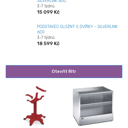
SILVERLINK 600
3-7 týdnů
15 099 Kč
PODSTAVEC ÚLOŽNÝ S DVÍŘKY - SILVERLINK
600
3-7 týdnů
18 599 Kč
Otevřít filtr
V
ý
p
i
s
p
r