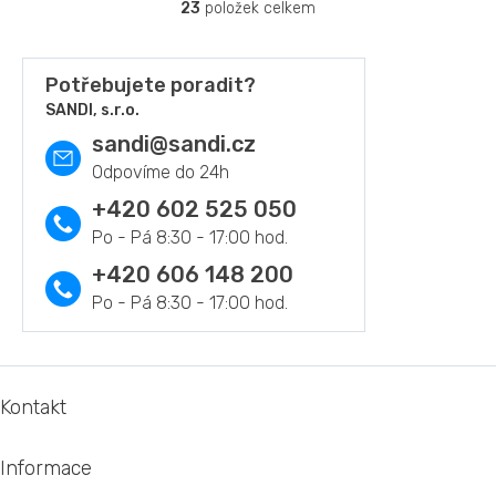
23
položek celkem
O
v
l
á
Potřebujete poradit?
d
SANDI, s.r.o.
a
sandi
@
sandi.cz
c
í
p
r
+420 602 525 050
v
k
y
+420 606 148 200
v
ý
p
i
s
Z
u
á
Kontakt
p
a
Informace
t