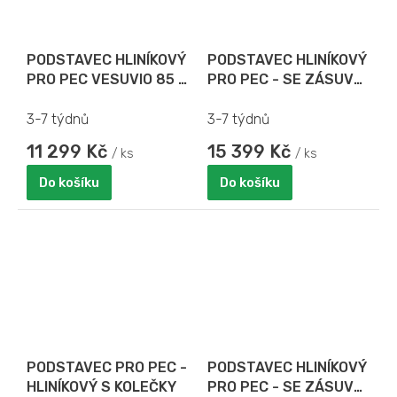
PODSTAVEC HLINÍKOVÝ
PODSTAVEC HLINÍKOVÝ
PRO PEC VESUVIO 85 x
PRO PEC - SE ZÁSUVY
70
NA PIZZA TÁCY PRO
VESUVIO 85 x 70
3-7 týdnů
3-7 týdnů
11 299 Kč
15 399 Kč
/ ks
/ ks
Do košíku
Do košíku
PODSTAVEC PRO PEC -
PODSTAVEC HLINÍKOVÝ
HLINÍKOVÝ S KOLEČKY
PRO PEC - SE ZÁSUVY