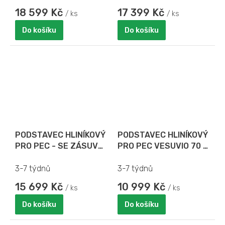
18 599 Kč
17 399 Kč
/ ks
/ ks
Do košíku
Do košíku
PODSTAVEC HLINÍKOVÝ
PODSTAVEC HLINÍKOVÝ
PRO PEC - SE ZÁSUVY
PRO PEC VESUVIO 70 x
NA PIZZA TÁCY PRO
70
VESUVIO 85 x 70
3-7 týdnů
3-7 týdnů
15 699 Kč
10 999 Kč
/ ks
/ ks
Do košíku
Do košíku