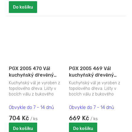
Do košíku
PGX 2005 470 Vál
PGX 2005 469 Vál
kuchyňský dřevěný
kuchyňský dřevěný
700 x 500 x 15 mm
600 x 450 x 15 mm
Kuchyňský vál je vyroben z
Kuchyňský vál je vyroben z
topolového dřeva. Lišty v
topolového dřeva. Lišty v
bocích válu z bukového
bocích válu z bukového
dřeva. Nabízíme různé
dřeva. Nabízíme různé
rozměry.
rozměry.
Obvykle do 7 - 14 dnů
Obvykle do 7 - 14 dnů
704 Kč
669 Kč
/ ks
/ ks
Do košíku
Do košíku