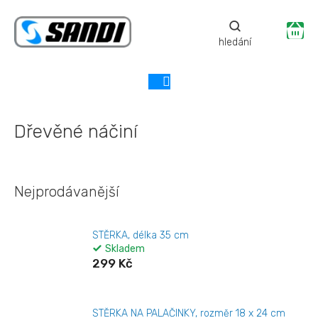
Přejít
na
Ná
obsah
ko
Dřevěné náčiní
Nejprodávanější
STĚRKA, délka 35 cm
Skladem
299 Kč
STĚRKA NA PALAČINKY, rozměr 18 x 24 cm