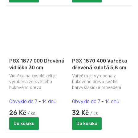
PGX 1877 000 Dřevěná
PGX 1870 400 Vařečka
vidlička 30 cm
dřevěná kulatá 5,8 cm
Vidlička na kyselé zelí je
Vařečka je vyrobena z
vyrobena ze světlého
bukového dřeva světlé
bukového dřeva.
barvy.Klasické provedení
kulaté vařečky na míchání.
Nabízíme různé délky.
Obvykle do 7 - 14 dnů
Obvykle do 7 - 14 dnů
26 Kč
32 Kč
/ ks
/ ks
Do košíku
Do košíku