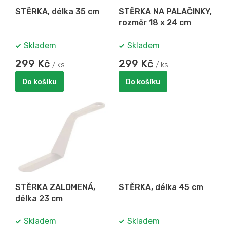
o
STĚRKA, délka 35 cm
STĚRKA NA PALAČINKY,
d
rozměr 18 x 24 cm
u
k
Skladem
Skladem
t
ů
299 Kč
299 Kč
/ ks
/ ks
Do košíku
Do košíku
STĚRKA ZALOMENÁ,
STĚRKA, délka 45 cm
délka 23 cm
Skladem
Skladem