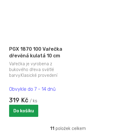
PGX 1870 100 Vařečka
dřevěná kulatá 10 cm
Vařečka je vyrobena z
bukového dřeva světlé
barvy.Klasické provedení
kulaté vařečky na míchání.
Nabízíme různé délky.
Obvykle do 7 - 14 dnů
319 Kč
/ ks
Do košíku
11
položek celkem
O