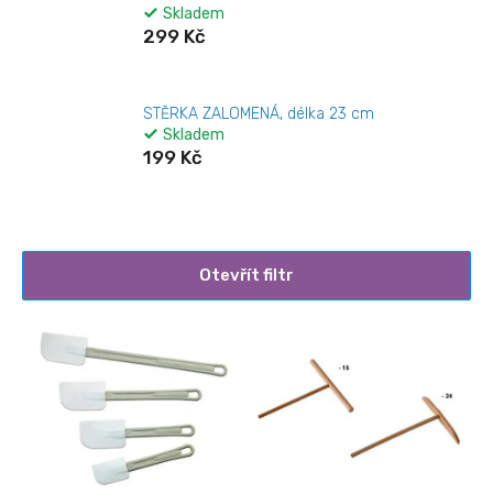
Skladem
299 Kč
STĚRKA ZALOMENÁ, délka 23 cm
Skladem
199 Kč
Otevřít filtr
V
ý
p
i
s
p
r