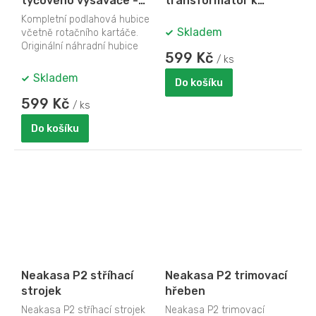
tyčového vysavače -
transformátor k
DOMO DO42102SV-1
vysavači KALORIK SKV
Kompletní podlahová hubice
1004
Skladem
včetně rotačního kartáče.
Originální náhradní hubice
599 Kč
ve zlaté barvě k tyčovému
/ ks
aku...
Skladem
Do košíku
599 Kč
/ ks
Do košíku
Neakasa P2 stříhací
Neakasa P2 trimovací
strojek
hřeben
Neakasa P2 stříhací strojek
Neakasa P2 trimovací