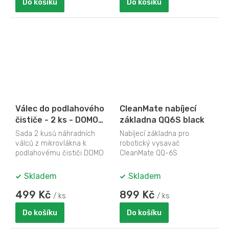
Do košíku
Do košíku
Válec do podlahového
CleanMate nabíjecí
čističe - 2 ks - DOMO
základna QQ6S black
DO236SW-64
Sada 2 kusů náhradních
Nabíjecí základna pro
válců z mikrovlákna k
robotický vysavač
podlahovému čističi DOMO
CleanMate QQ-6S
DO236SW.
Skladem
Skladem
499 Kč
899 Kč
/ ks
/ ks
Do košíku
Do košíku