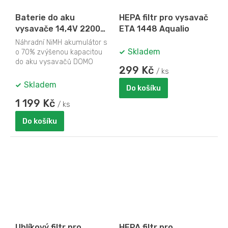
Baterie do aku
HEPA filtr pro vysavač
vysavače 14,4V 2200
ETA 1448 Aqualio
mAh - DOMO DO211S-
Náhradní NiMH akumulátor s
55, 2500 mAh, NiMH
Skladem
o 70% zvýšenou kapacitou
do aku vysavačů DOMO
299 Kč
DO203S a DO211S. Baterie je
/ ks
složena z NiMH...
Skladem
Do košíku
1 199 Kč
/ ks
Do košíku
Uhlíkový filtr pro
HEPA filtr pro