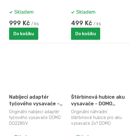
Skladem
Skladem
999 Kč
499 Kč
/ ks
/ ks
Do košíku
Do košíku
Nabíjecí adaptér
Štěrbinová hubice aku
tyčového vysavače -
vysavače - DOMO
DOMO DO228SV-97
DO215SV-84, DO215SV,
Originální nabíjecí adaptér
Originální náhradní
DO217SV, DO228SV
tyčového vysavače DOMO
štěrbinová hubice pro aku
DO228SV.
vysavače 2v1 DOMO
DO215SV, DOMO DO217SV a
DOMO DO228SV.