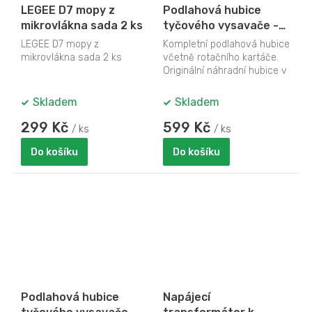
LEGEE D7 mopy z
Podlahová hubice
mikrovlákna sada 2 ks
tyčového vysavače -
DOMO DO42101SV-1
LEGEE D7 mopy z
Kompletní podlahová hubice
mikrovlákna sada 2 ks
včetně rotačního kartáče.
Originální náhradní hubice v
bílé barvě k tyčovému aku
vysavači...
Skladem
Skladem
299 Kč
599 Kč
/ ks
/ ks
Do košíku
Do košíku
Podlahová hubice
Napájecí