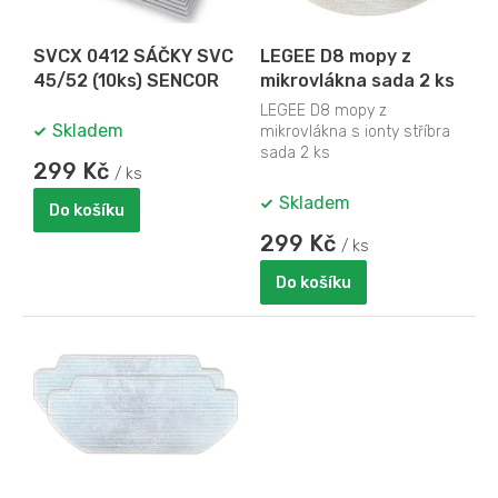
r
o
SVCX 0412 SÁČKY SVC
LEGEE D8 mopy z
d
45/52 (10ks) SENCOR
mikrovlákna sada 2 ks
u
k
LEGEE D8 mopy z
Skladem
mikrovlákna s ionty stříbra
t
sada 2 ks
ů
299 Kč
/ ks
Skladem
Do košíku
299 Kč
/ ks
Do košíku