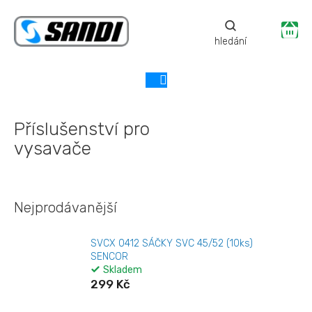
Přejít
na
Ná
obsah
ko
Příslušenství pro
vysavače
Nejprodávanější
SVCX 0412 SÁČKY SVC 45/52 (10ks)
SENCOR
Skladem
299 Kč