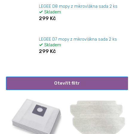
LEGEE D8 mopy z mikrovlákna sada 2 ks
Skladem
299 Kč
LEGEE D7 mopy z mikrovlákna sada 2 ks
Skladem
299 Kč
Otevřít filtr
V
ý
p
i
s
p