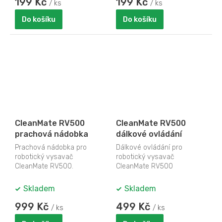
199 Kč
199 Kč
/ ks
/ ks
Do košíku
Do košíku
CleanMate RV500
CleanMate RV500
prachová nádobka
dálkové ovládání
Prachová nádobka pro
Dálkové ovládání pro
robotický vysavač
robotický vysavač
CleanMate RV500.
CleanMate RV500
Skladem
Skladem
999 Kč
499 Kč
/ ks
/ ks