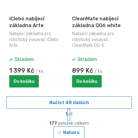
iClebo nabíjecí
CleanMate nabíjecí
základna Arte
základna QQ6 white
Nabíjecí základna pro
Nabíjecí základna pro
robotický vysavač iClebo
robotický vysavač
Arte.
CleanMate QQ-6
Skladem
Skladem
1 399 Kč
899 Kč
/ ks
/ ks
Do košíku
Do košíku
Načíst 48 dalších
S
1
4
t
O
r
177
položek celkem
v
á
l
Nahoru
n
á