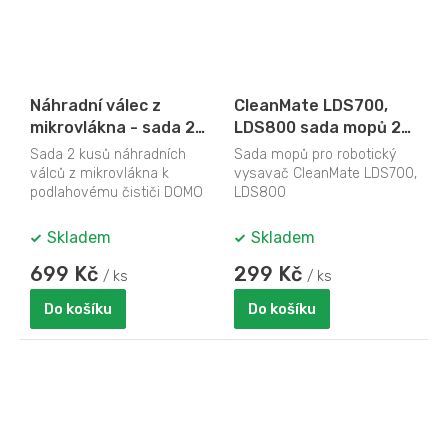
Náhradní válec z
CleanMate LDS700,
mikrovlákna - sada 2
LDS800 sada mopů 2
ks - DOMO DO235SW-
ks
Sada 2 kusů náhradních
Sada mopů pro robotický
103
válců z mikrovlákna k
vysavač CleanMate LDS700,
podlahovému čističi DOMO
LDS800
DO235SW.
Skladem
Skladem
699 Kč
299 Kč
/ ks
/ ks
Do košíku
Do košíku