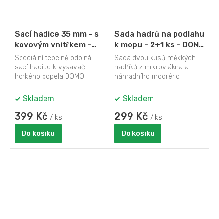
Sací hadice 35 mm - s
Sada hadrů na podlahu
kovovým vnitřkem -
k mopu - 2+1 ks - DOMO
DOMO DO232AZ-31
DO228SV-S
Speciální tepelně odolná
Sada dvou kusů měkkých
sací hadice k vysavači
hadříků z mikrovlákna a
horkého popela DOMO
náhradního modrého
DO232AZ. Ohebná hadice.
hadříku z mikrovlákna k
Originální náhradní díl.
tyčovému vysavači s
Skladem
Skladem
mopem...
399 Kč
299 Kč
/ ks
/ ks
Do košíku
Do košíku