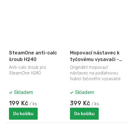
SteamOne anti-calc
Mopovací nástavec k
šroub H240
tyčovému vysavači -
DOMO DO228SV-W
Anti-calc šroub pro
Originální mopovací
SteamOne H240
nástavec na podlahovou
hubici tyčového vysavače
DOMO DO228SV. Kompletní
včetně hadříku z...
Skladem
Skladem
199 Kč
399 Kč
/ ks
/ ks
Do košíku
Do košíku