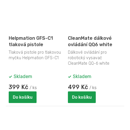
Helpmation GFS-C1
CleanMate dálkové
tlaková pistole
ovládání QQ6 white
Tlaková pistole pro tlakovou
Dálkové ovládání pro
myčku Helpmation GFS-C1
robotický vysavač
CleanMate QQ-6 white
Skladem
Skladem
399 Kč
499 Kč
/ ks
/ ks
Do košíku
Do košíku