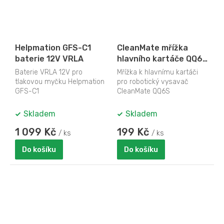
Helpmation GFS-C1
CleanMate mřížka
baterie 12V VRLA
hlavního kartáče QQ6
ver.1
Baterie VRLA 12V pro
Mřížka k hlavnímu kartáči
tlakovou myčku Helpmation
pro robotický vysavač
GFS-C1
CleanMate QQ6S
Skladem
Skladem
1 099 Kč
199 Kč
/ ks
/ ks
Do košíku
Do košíku