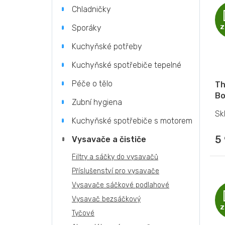
n
p
p
Chladničky
e
r
i
l
o
s
Sporáky
Z
d
p
u
r
Kuchyňské potřeby
k
o
Kuchyňské spotřebiče tepelné
t
d
ů
u
Péče o tělo
Th
k
Bo
t
Zubní hygiena
ů
Sk
Kuchyňské spotřebiče s motorem
5
Vysavače a čističe
Filtry a sáčky do vysavačů
Příslušenství pro vysavače
Vysavače sáčkové podlahové
Vysavač bezsáčkový
Z
Tyčové