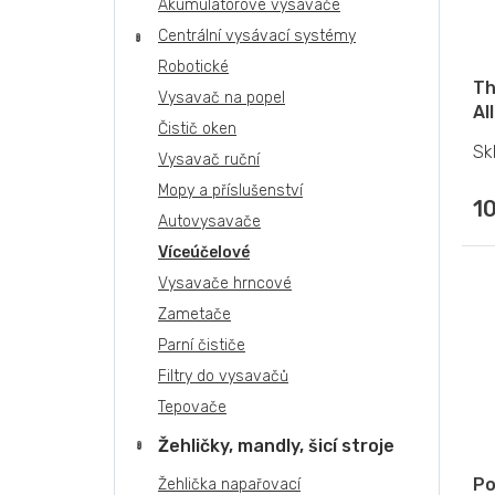
Akumulátorové vysavače
Centrální vysávací systémy
Robotické
Th
Vysavač na popel
Al
Čistič oken
Sk
Vysavač ruční
Mopy a příslušenství
1
Autovysavače
Víceúčelové
Vysavače hrncové
Zametače
Parní čističe
Filtry do vysavačů
Tepovače
Žehličky, mandly, šicí stroje
Po
Žehlička napařovací