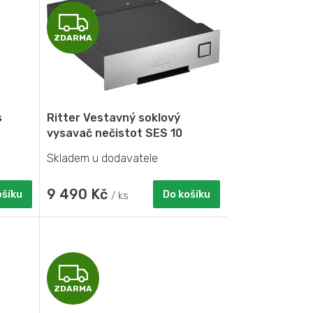
Z
ZDARMA
D
A
R
s
Ritter Vestavný soklový
M
vysavač nečistot SES 10
Skladem u dodavatele
A
9 490 Kč
ošíku
Do košíku
/ ks
Z
ZDARMA
D