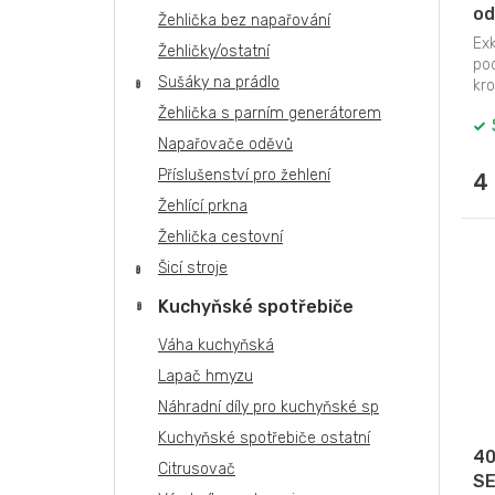
od
Žehlička bez napařování
DO
Ex
Žehličky/ostatní
21
po
Sušáky na prádlo
kro
pod
Žehlička s parním generátorem
Napařovače oděvů
Příslušenství pro žehlení
4
Žehlící prkna
Žehlička cestovní
Šicí stroje
Kuchyňské spotřebiče
Váha kuchyňská
Lapač hmyzu
Náhradní díly pro kuchyňské sp
Kuchyňské spotřebiče ostatní
40
Citrusovač
SE