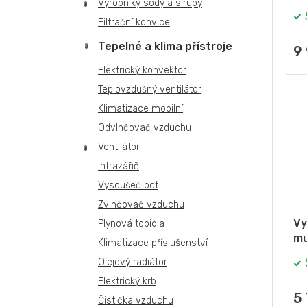
Výrobníky sody a sirupy
Filtrační konvice
Tepelné a klima přístroje
9
Elektrický konvektor
Teplovzdušný ventilátor
Klimatizace mobilní
Odvlhčovač vzduchu
Ventilátor
Infrazářič
Vysoušeč bot
Zvlhčovač vzduchu
Vy
Plynová topidla
mu
Klimatizace příslušenství
Olejový radiátor
Elektrický krb
5
Čistička vzduchu