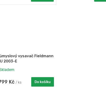
ůmyslový vysavač Fieldmann
U 2003-E
Skladem
 799 Kč
Do košíku
/ ks
O
v
l