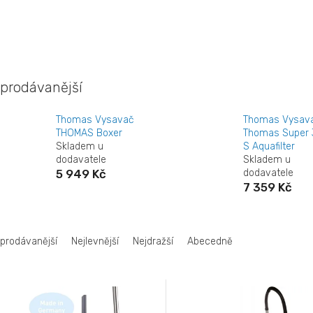
prodávanější
Thomas Vysavač
Thomas Vysav
THOMAS Boxer
Thomas Super 
Skladem u
S Aquafilter
dodavatele
Skladem u
5 949 Kč
dodavatele
7 359 Kč
jprodávanější
Nejlevnější
Nejdražší
Abecedně