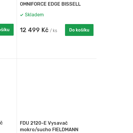
OMNIFORCE EDGE BISSELL
Skladem
12 499 Kč
ošíku
Do košíku
/ ks
č
FDU 2120-E Vysavač
mokro/sucho FIELDMANN