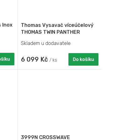
A
R
 Inox
Thomas Vysavač víceúčelový
M
THOMAS TWIN PANTHER
Skladem u dodavatele
A
6 099 Kč
ošíku
Do košíku
/ ks
3999N CROSSWAVE