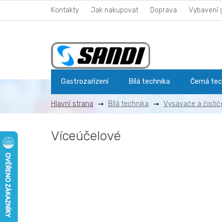
Přejít
Kontakty
Jak nakupovat
Doprava
Vybavení 
na
obsah
Gastrozařízení
Bílá technika
Černá tec
Bílá technika
Vysavače a čistič
Víceúčelové