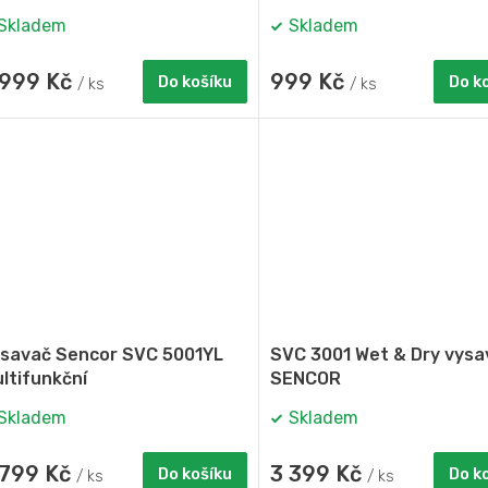
Skladem
Skladem
 999 Kč
999 Kč
Do košíku
Do k
/ ks
/ ks
savač Sencor SVC 5001YL
SVC 3001 Wet & Dry vysa
ltifunkční
SENCOR
Skladem
Skladem
 799 Kč
3 399 Kč
Do košíku
Do k
/ ks
/ ks