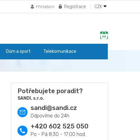
Registrace
CZK
Přihlášení
Nákupní
košík
Dům a sport
Telekomunikace
Potřebujete poradit?
SANDI, s.r.o.
sandi
@
sandi.cz
+420 602 525 050