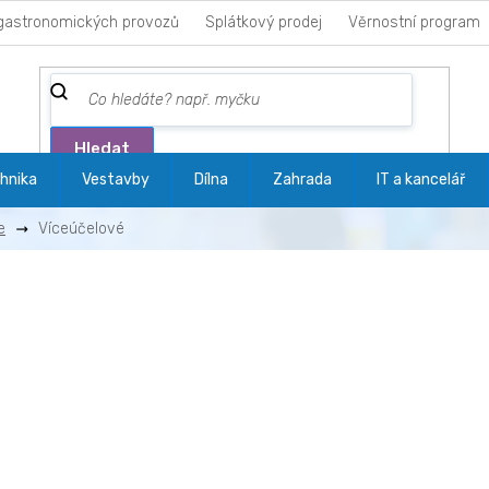
gastronomických provozů
Splátkový prodej
Věrnostní program
Hledat
hnika
Vestavby
Dílna
Zahrada
IT a kancelář
e
Víceúčelové