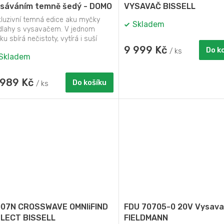
sáváním temně šedý - DOMO
VYSAVAČ BISSELL
1189SW, Napájení: Li-ion
kluzivní temná edice aku myčky
Skladem
,9 V (2600 mAh)
dlahy s vysavačem. V jednom
ku sbírá nečistoty, vytírá i suší
lahu. Ušetří...
9 999 Kč
Do k
/ ks
Skladem
 989 Kč
Do košíku
/ ks
07N CROSSWAVE OMNIiFIND
FDU 70705-0 20V Vysava
LECT BISSELL
FIELDMANN