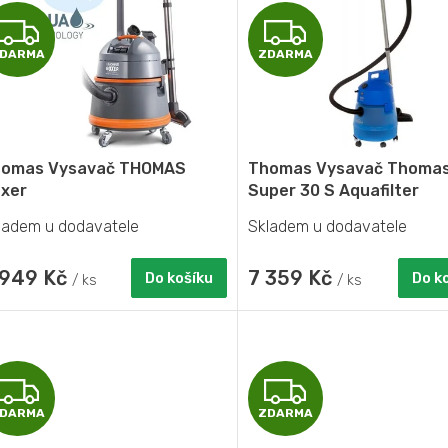
Z
Z
DARMA
ZDARMA
D
D
A
A
R
R
omas Vysavač THOMAS
Thomas Vysavač Thoma
M
M
xer
Super 30 S Aquafilter
ladem u dodavatele
Skladem u dodavatele
A
A
 949 Kč
7 359 Kč
Do košíku
Do k
/ ks
/ ks
Z
Z
DARMA
ZDARMA
D
D