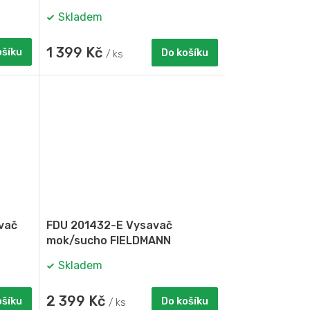
Skladem
1 399 Kč
ošíku
Do košíku
/ ks
vač
FDU 201432-E Vysavač
mok/sucho FIELDMANN
Skladem
2 399 Kč
ošíku
Do košíku
/ ks