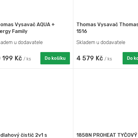
A
A
R
R
omas Vysavač AQUA +
Thomas Vysavač Thomas
M
M
lergy Family
1516
ladem u dodavatele
Skladem u dodavatele
A
A
0 199 Kč
4 579 Kč
Do košíku
Do k
/ ks
/ ks
dlahový čistič 2v1 s
1858N PROHEAT TYČOVÝ