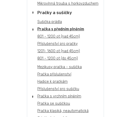
Mikrovlnná trouba s horkovzduchem
Pračky a sušičky
Sušička prádla
Pračka s předním plněním
801 - 1200 ot (nad 45cm)
Příslušenství pro pračky
1201- 1600 ot (nad 45cm)
801 - 1200 ot (do 45cm)
Mezikusy pračka - sušička
Pračka příslušenství
Hadice k pračkám
Příslušenství pro sušičku
Pračka s vrchním plněním
Pračka se sušičkou
Pračka klasiká, neautomatická