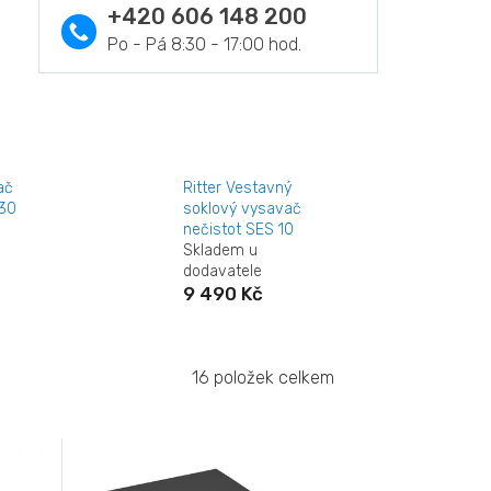
+420 606 148 200
ač
Ritter Vestavný
30
soklový vysavač
nečistot SES 10
Skladem u
dodavatele
9 490 Kč
16
položek celkem