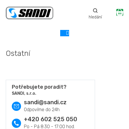
Přejít
na
Ná
obsah
ko
Ostatní
Potřebujete poradit?
SANDI, s.r.o.
sandi
@
sandi.cz
+420 602 525 050