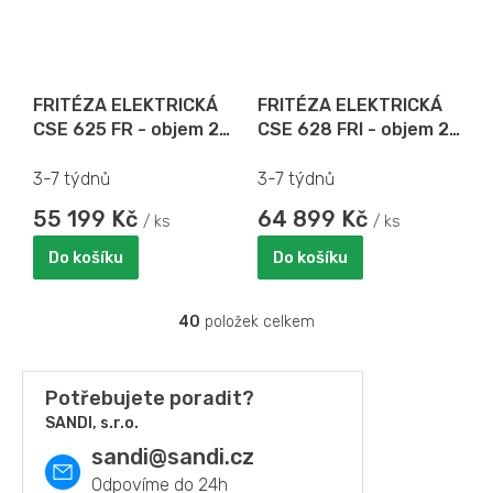
FRITÉZA ELEKTRICKÁ
FRITÉZA ELEKTRICKÁ
CSE 625 FR - objem 2x
CSE 628 FRI - objem 2x
6 l
8 l
3-7 týdnů
3-7 týdnů
55 199 Kč
64 899 Kč
/ ks
/ ks
Do košíku
Do košíku
40
položek celkem
O
v
l
á
Potřebujete poradit?
d
SANDI, s.r.o.
a
sandi
@
sandi.cz
c
í