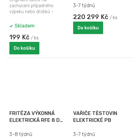
3-7 týdnů
zachycení případného
výpeku nebo drobků -
220 299 Kč
určený do multifunkční
/ ks
horkovzdušné trouby a
Skladem
Do košíku
fritézy...
199 Kč
/ ks
Do košíku
FRITÉZA VÝKONNÁ
VAŘIČE TĚSTOVIN
ELEKTRICKÁ RFE 8 D
ELEKTRICKÉ PB
TRI - objem 2x 8 l - S
VÝPUSTNÝM VENTILEM
3-8 týdnů
3-7 týdnů