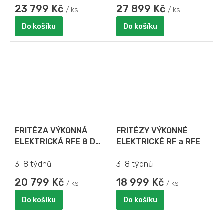
23 799 Kč
27 899 Kč
/ ks
/ ks
Do košíku
Do košíku
FRITÉZA VÝKONNÁ
FRITÉZY VÝKONNÉ
ELEKTRICKÁ RFE 8 D
ELEKTRICKÉ RF a RFE
MONO - objem 2x 8 l - S
VÝPUSTNÝM VENTILEM
3-8 týdnů
3-8 týdnů
20 799 Kč
18 999 Kč
/ ks
/ ks
Do košíku
Do košíku