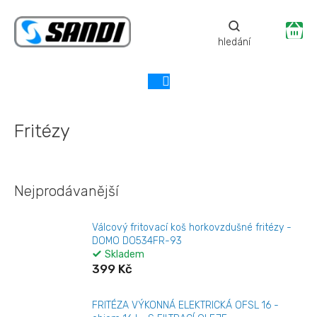
Přejít
na
Ná
obsah
ko
Fritézy
Nejprodávanější
Válcový fritovací koš horkovzdušné fritézy -
DOMO DO534FR-93
Skladem
399 Kč
FRITÉZA VÝKONNÁ ELEKTRICKÁ OFSL 16 -