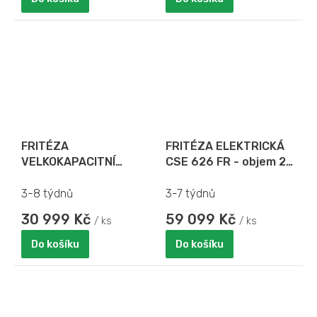
FRITÉZA
FRITÉZA ELEKTRICKÁ
VELKOKAPACITNÍ
CSE 626 FR - objem 2x
ELEKTRICKÁ RFE 16 C -
6 l
objem 16 l
3-8 týdnů
3-7 týdnů
30 999 Kč
59 099 Kč
/ ks
/ ks
Do košíku
Do košíku