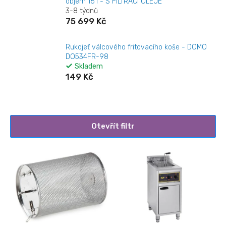
objem 16 l - S FILTRACÍ OLEJE
3-8 týdnů
75 699 Kč
Rukojeť válcového fritovacího koše - DOMO
DO534FR-98
Skladem
149 Kč
Otevřít filtr
V
ý
p
i
s
p
r