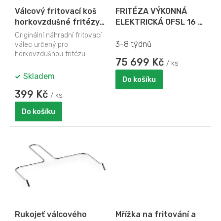
o
Válcový fritovací koš
FRITÉZA VÝKONNÁ
d
horkovzdušné fritézy -
ELEKTRICKÁ OFSL 16 -
u
DOMO DO534FR-93
objem 16 l - S FILTRACÍ
k
Originální náhradní fritovací
OLEJE
3-8 týdnů
válec určený pro
t
horkovzdušnou fritézu
ů
75 699 Kč
DOMO DO534FR. Rukojeť
/ ks
není součástí.
Skladem
Do košíku
399 Kč
/ ks
Do košíku
Rukojeť válcového
Mřížka na fritování a