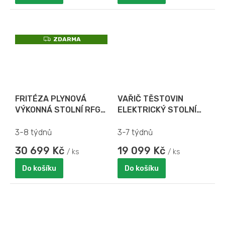
Z
ZDARMA
D
A
R
M
A
FRITÉZA PLYNOVÁ
VAŘIČ TĚSTOVIN
VÝKONNÁ STOLNÍ RFG
ELEKTRICKÝ STOLNÍ
12 B - objem 12 l
LPB
3-8 týdnů
3-7 týdnů
30 699 Kč
19 099 Kč
/ ks
/ ks
Do košíku
Do košíku