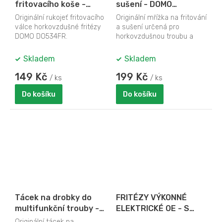
fritovacího koše -
sušení - DOMO
DOMO DO534FR-98
DO534FR-94
Originální rukojeť fritovacího
Originální mřížka na fritování
válce horkovzdušné fritézy
a sušení určená pro
DOMO DO534FR.
horkovzdušnou troubu a
horkovzdušnou fritézu
DOMO DO534FR.
Skladem
Skladem
149 Kč
199 Kč
/ ks
/ ks
Do košíku
Do košíku
Tácek na drobky do
FRITÉZY VÝKONNÉ
multifunkční trouby -
ELEKTRICKÉ OE - S
DOMO DO534FR-92
FILTRACÍ
Originální tácek na