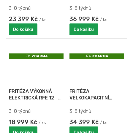
8 - objem 8 l
objem 16 l
3-8 týdnů
3-8 týdnů
23 399 Kč
36 999 Kč
/ ks
/ ks
Do košíku
Do košíku
Z
Z
ZDARMA
ZDARMA
D
D
A
A
R
R
M
M
A
A
FRITÉZA VÝKONNÁ
FRITÉZA
ELEKTRICKÁ RFE 12 -
VELKOKAPACITNÍ
objem 10 l - S
ELEKTRICKÁ RFE 20 C -
VÝPUSTNÝM VENTILEM
objem 2 x 10 l
3-8 týdnů
3-8 týdnů
18 999 Kč
34 399 Kč
/ ks
/ ks
Do košíku
Do košíku