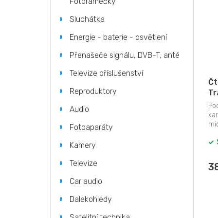
n
p
Fotorámečky
p
e
r
i
Sluchátka
l
o
s
d
p
Energie - baterie - osvětlení
u
r
k
Přenašeče signálu, DVB-T, anté
o
t
d
Televize příslušenství
ů
u
Čt
k
Reproduktory
Tr
t
če
Po
ů
Audio
ka
mi
Fotoaparáty
(SD
Kamery
Televize
3
Car audio
Dalekohledy
Satelitní technika