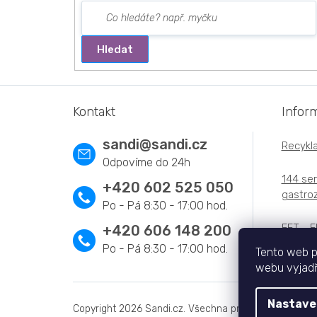
Hledat
Z
á
Kontakt
Infor
p
a
sandi
@
sandi.cz
Recykla
t
í
144 ser
+420 602 525 050
gastroz
EET - E
+420 606 148 200
Tento web p
webu vyjadřu
Nastave
Copyright 2026
Sandi.cz
. Všechna práva vyhrazena.