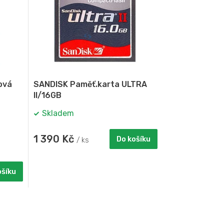
ová
SANDISK Paměť.karta ULTRA
II/16GB
Skladem
1 390 Kč
Do košíku
/ ks
ošíku