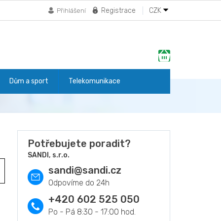
Registrace
CZK
Přihlášení
Nákupní
košík
Dům a sport
Telekomunikace
Potřebujete poradit?
SANDI, s.r.o.
sandi
@
sandi.cz
+420 602 525 050