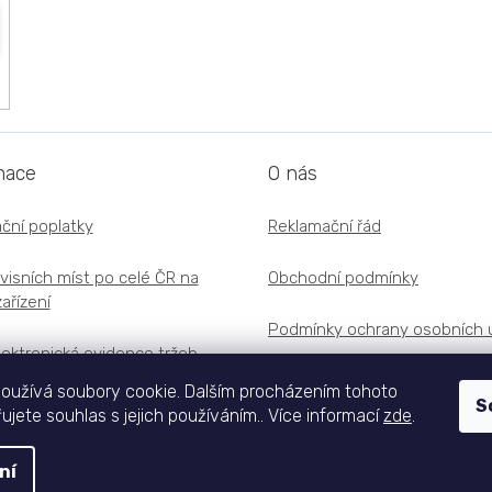
mace
O nás
ční poplatky
Reklamační řád
visních míst po celé ČR na
Obchodní podmínky
ařízení
Podmínky ochrany osobních 
lektronická evidence tržeb
oužívá soubory cookie. Dalším procházením tohoto
S
jete souhlas s jejich používáním.. Více informací
zde
.
ní