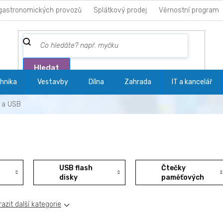
gastronomických provozů
Splátkový prodej
Věrnostní program
Hledat
hnika
Vestavby
Dílna
Zahrada
IT a kancelář
 a USB
USB flash
Čtečky
disky
paměťových
karet
azit další kategorie