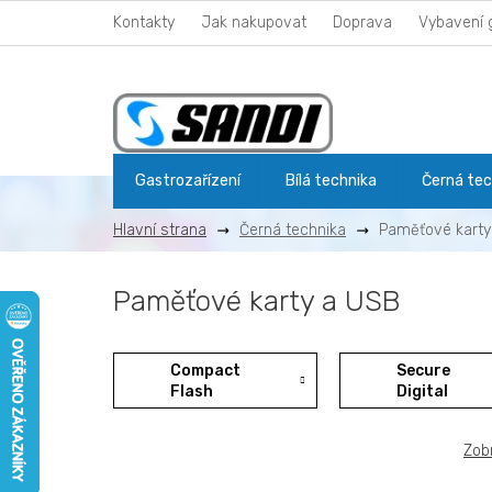
Přejít
Kontakty
Jak nakupovat
Doprava
Vybavení 
na
obsah
Gastrozařízení
Bílá technika
Černá tec
Černá technika
Paměťové karty
Paměťové karty a USB
Compact
Secure
Flash
Digital
Zobr