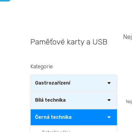
Nej
Paměťové karty a USB
P
Kategorie
Přeskočit
o
kategorie
s
t
Gastrozařízení
r
a
Ř
n
a
Bílá technika
Ne
n
z
í
e
Černá technika
p
n
V
a
í
ý