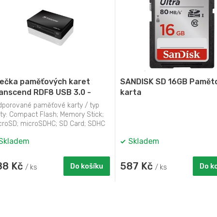
ečka paměťových karet
SANDISK SD 16GB Pamět
anscend RDF8 USB 3.0 -
karta
rná
dporované paměťové karty / typ
rty: Compact Flash; Memory Stick;
croSD; microSDHC; SD Card; SDHC
...
Skladem
Skladem
88 Kč
587 Kč
Do košíku
Do k
/ ks
/ ks
O
v
l