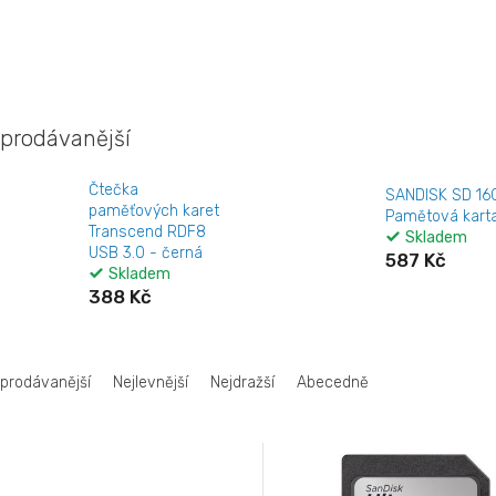
prodávanější
Čtečka
SANDISK SD 16
paměťových karet
Pamětová kart
Transcend RDF8
Skladem
USB 3.0 - černá
587 Kč
Skladem
388 Kč
jprodávanější
Nejlevnější
Nejdražší
Abecedně