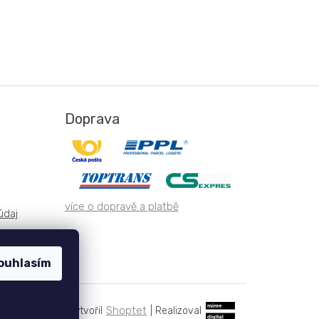
Doprava
více o dopravě a platbě
údaj
ouhlasím
Shoptet
|
Realizoval