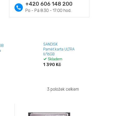
+420 606 148 200
SANDISK
GB
Paměť.karta ULTRA
a
II/16GB
Skladem
1 390 Kč
3
položek celkem