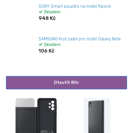
SONY Smart pouzdro na mobil flipové
Skladem
948 Kč
SAMSUNG Kryt zadní pro mobil Galaxy Note
Skladem
106 Kč
Otevřít filtr
V
ý
p
i
s
p