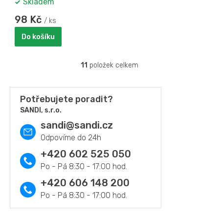
Skladem
98 Kč
/ ks
Do košíku
11
položek celkem
O
v
l
á
Potřebujete poradit?
d
SANDI, s.r.o.
a
sandi
@
sandi.cz
c
í
p
r
+420 602 525 050
v
k
y
+420 606 148 200
v
ý
p
i