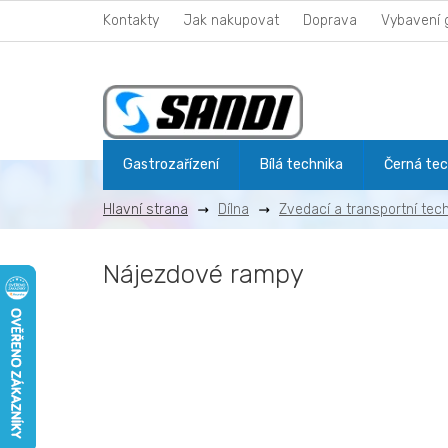
Přejít
Kontakty
Jak nakupovat
Doprava
Vybavení 
na
obsah
Gastrozařízení
Bílá technika
Černá tec
Dílna
Zvedací a transportní tec
Nájezdové rampy