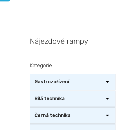
Nájezdové rampy
P
Kategorie
Přeskočit
o
kategorie
s
t
Gastrozařízení
r
a
n
Bílá technika
n
í
Černá technika
p
a