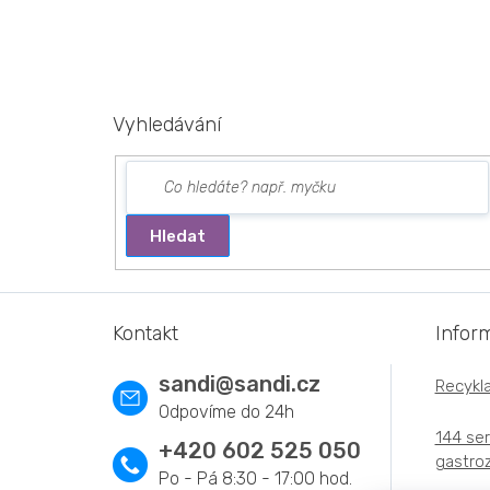
Vyhledávání
Hledat
Z
á
Kontakt
Infor
p
a
sandi
@
sandi.cz
Recykla
t
í
144 ser
+420 602 525 050
gastroz