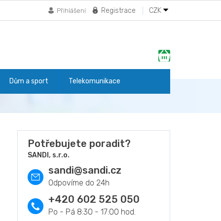
Registrace
CZK
Přihlášení
Nákupní
košík
Dům a sport
Telekomunikace
Potřebujete poradit?
SANDI, s.r.o.
sandi
@
sandi.cz
+420 602 525 050