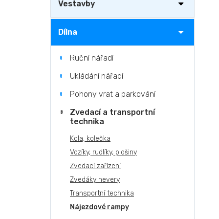
n
Vestavby
e
l
Dílna
Ruční nářadí
Ukládání nářadí
Pohony vrat a parkování
Zvedací a transportní
technika
Kola, kolečka
Vozíky, rudlíky, plošiny
Zvedací zařízení
Zvedáky hevery
Transportní technika
Nájezdové rampy