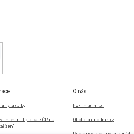
mace
O nás
ční poplatky
Reklamační řád
visních míst po celé ČR na
Obchodní podmínky
ařízení
Podmínky ochrany osobních 