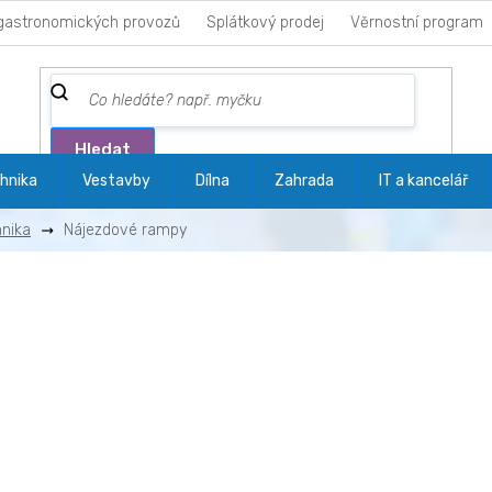
gastronomických provozů
Splátkový prodej
Věrnostní program
Hledat
hnika
Vestavby
Dílna
Zahrada
IT a kancelář
hnika
Nájezdové rampy