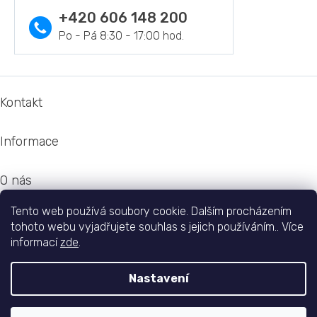
+420 606 148 200
Z
á
Kontakt
p
a
Informace
t
í
O nás
Tento web používá soubory cookie. Dalším procházením
Doprava
tohoto webu vyjadřujete souhlas s jejich používáním.. Více
informací
zde
.
Nastavení
Shoptet
|
Realizoval