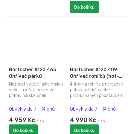
Do košíku
Bartscher A120.465
Bartscher A120.409
Ohřívač párků
Ohřívač rohlíků (hot-
dog) - 4 trny
Možnost využití i jako malou
4 trny na rohlíky z nerezové
vodní lázeň. Z nerezové
potravinářské oceli, s
potravinářské oceli.
pozinkovaným podstavcem.
Kontrolka ohřevu. Teplotní
Teplotní rozsah do 80 °C.
rozsah: 30 až 90...
Příkon: 190...
Obvykle do 7 - 14 dnů
Obvykle do 7 - 14 dnů
4 959 Kč
4 990 Kč
/ ks
/ ks
Do košíku
Do košíku