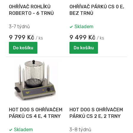
o
OHŘÍVAČ ROHLÍKŮ
OHŘÍVAČ PÁRKŮ CS 0 E,
d
ROBERTO - 6 TRNŮ
BEZ TRNŮ
u
k
3-7 týdnů
Skladem
t
ů
9 799 Kč
9 499 Kč
/ ks
/ ks
Do košíku
Do košíku
HOT DOG S OHŘÍVAČEM
HOT DOG S OHŘÍVAČEM
PÁRKŮ CS 4 E, 4 TRNY
PÁRKŮ CS 2 E, 2 TRNY
Skladem
3-8 týdnů