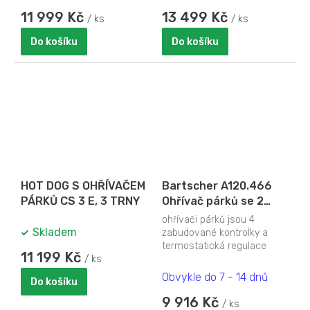
11 999 Kč
13 499 Kč
/ ks
/ ks
Do košíku
Do košíku
HOT DOG S OHŘÍVAČEM
Bartscher A120.466
PÁRKŮ CS 3 E, 3 TRNY
Ohřívač párků se 2
oddělenými komorami
ohřívači párků jsou 4
a výpustným ventilem
Skladem
zabudované kontrolky a
termostatická regulace
11 199 Kč
/ ks
jednotlivých komor 30-
90°C. Příkon: 2,0 kW/230...
Obvykle do 7 - 14 dnů
Do košíku
9 916 Kč
/ ks