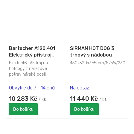
Bartscher A120.401
SIRMAN HOT DOG 3
Elektrický přístroj
trnový s nádobou
nerezový na hotdogy
Elektrický přístroj na
450x320x365mm/875W/230V
hotdogy z nerezové
potravinářské oceli,
skleněná poklice: pr. 195
mm, 245 (V)mm. Regulace...
Obvykle do 7 - 14 dnů
Na dotaz
10 283 Kč
11 440 Kč
/ ks
/ ks
Do košíku
Do košíku