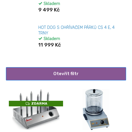
Skladem
9 499 Kč
HOT DOG S OHŘÍVAČEM PÁRKŮ CS 4 E, 4
TRNY
Skladem
11 999 Kč
Otevřít filtr
V
ý
p
Z
ZDARMA
i
D
A
s
R
M
p
A
r