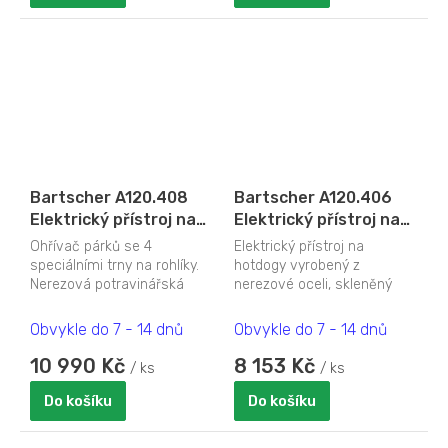
Bartscher A120.408
Bartscher A120.406
Elektrický přístroj na
Elektrický přístroj na
hotdogy s trny - 4
hotdogy - 0,8 kW
Ohřívač párků se 4
Elektrický přístroj na
speciální trny na
speciálními trny na rohlíky.
hotdogy vyrobený z
rohlíky
Nerezová potravinářská
nerezové oceli, skleněný
ocel. Skleněný válec: pr. 200
válec: pr. 200 mm, výška
mm, 240 (V) mm....
240 mm., regulace teploty...
Obvykle do 7 - 14 dnů
Obvykle do 7 - 14 dnů
10 990 Kč
8 153 Kč
/ ks
/ ks
Do košíku
Do košíku