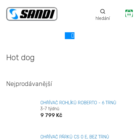
Přejít
na
Ná
obsah
ko
Hot dog
Nejprodávanější
OHŘÍVAČ ROHLÍKŮ ROBERTO - 6 TRNŮ
3-7 týdnů
9 799 Kč
OHŘÍVAČ PÁRKŮ CS 0 E, BEZ TRNŮ