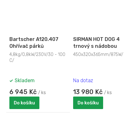
Bartscher A120.407
SIRMAN HOT DOG 4
Ohřívač párků
trnový s nádobou
4,8kg/0,8kW/230V/30 - 100
450x320x365mm/875W/
C/
Skladem
Na dotaz
6 945 Kč
13 980 Kč
/ ks
/ ks
Do košíku
Do košíku