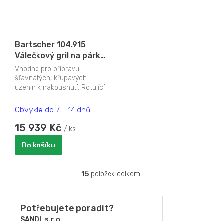
Bartscher 104.915
Válečkový gril na párky
7180
Vhodné pro přípravu
šťavnatých, křupavých
uzenin k nakousnutí. Rotující
válce umožňují mírný ohřev
(až pro 18...
Obvykle do 7 - 14 dnů
15 939 Kč
/ ks
Do košíku
15
položek celkem
O
v
l
á
Potřebujete poradit?
d
SANDI, s.r.o.