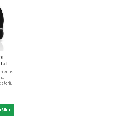
va
tal
OPřenos
ahu
aterií:
ošíku