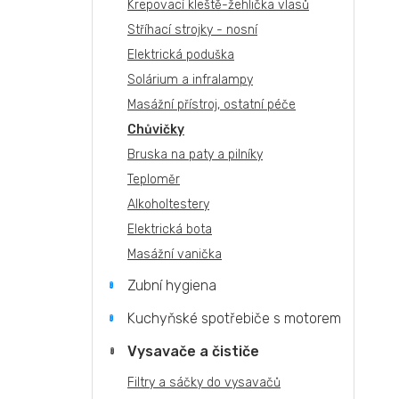
Krepovací kleště-žehlička vlasů
Stříhací strojky - nosní
Elektrická poduška
Solárium a infralampy
Masážní přístroj, ostatní péče
Chůvičky
Bruska na paty a pilníky
Teploměr
Alkoholtestery
Elektrická bota
Masážní vanička
Zubní hygiena
Kuchyňské spotřebiče s motorem
Vysavače a čističe
Filtry a sáčky do vysavačů