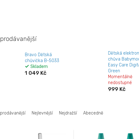
prodávanější
Dětská elektron
Bravo Dětská
chůva Babymo
chůvička B-5033
Easy Care Digit
Skladem
Green
1 049 Kč
Momentálně
nedostupné
999 Kč
jprodávanější
Nejlevnější
Nejdražší
Abecedně