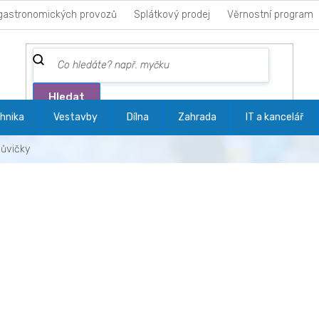
gastronomických provozů
Splátkový prodej
Věrnostní program
Hledat
hnika
Vestavby
Dílna
Zahrada
IT a kancelář
ůvičky