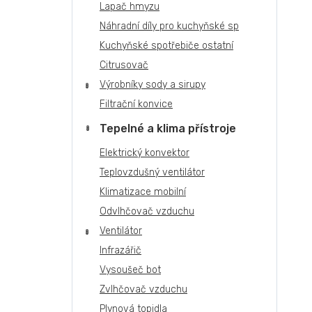
Lapač hmyzu
Náhradní díly pro kuchyňské sp
Kuchyňské spotřebiče ostatní
Citrusovač
Výrobníky sody a sirupy
Filtrační konvice
Tepelné a klima přístroje
Elektrický konvektor
Teplovzdušný ventilátor
Klimatizace mobilní
Odvlhčovač vzduchu
Ventilátor
Infrazářič
Vysoušeč bot
Zvlhčovač vzduchu
Plynová topidla