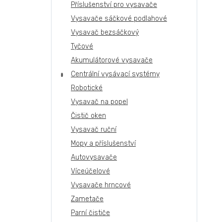
Příslušenství pro vysavače
Vysavače sáčkové podlahové
Vysavač bezsáčkový
Tyčové
Akumulátorové vysavače
Centrální vysávací systémy
Robotické
Vysavač na popel
Čistič oken
Vysavač ruční
Mopy a příslušenství
Autovysavače
Víceúčelové
Vysavače hrncové
Zametače
Parní čističe