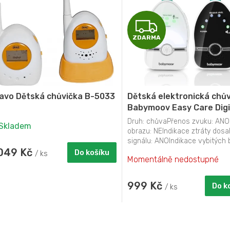
Z
ZDARMA
D
A
R
avo Dětská chůvička B-5033
Dětská elektronická chů
M
Babymoov Easy Care Digi
Green
Druh: chůvaPřenos zvuku: AN
Skladem
A
obrazu: NEIndikace ztráty dos
signálu: ANOIndikace vybitých b
 049 Kč
ANOZdroj...
Do košíku
/ ks
Momentálně nedostupné
999 Kč
Do k
/ ks
O
v