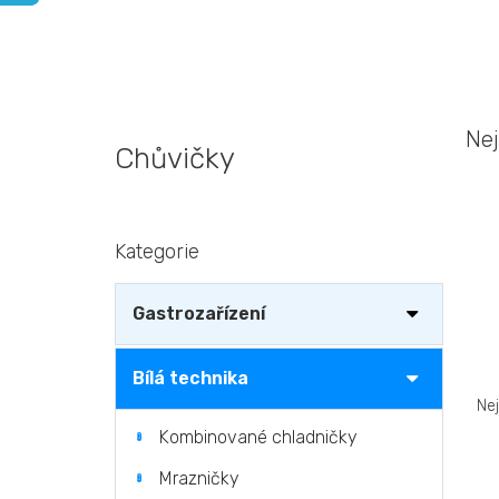
Nej
Chůvičky
P
Kategorie
Přeskočit
o
kategorie
s
t
Gastrozařízení
r
a
Ř
n
Bílá technika
a
n
Ne
z
í
Kombinované chladničky
e
p
n
a
V
Mrazničky