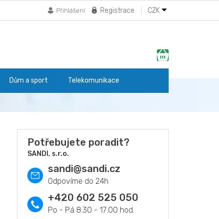
Registrace
CZK
Přihlášení
Nákupní
košík
Dům a sport
Telekomunikace
Potřebujete poradit?
SANDI, s.r.o.
sandi
@
sandi.cz
+420 602 525 050