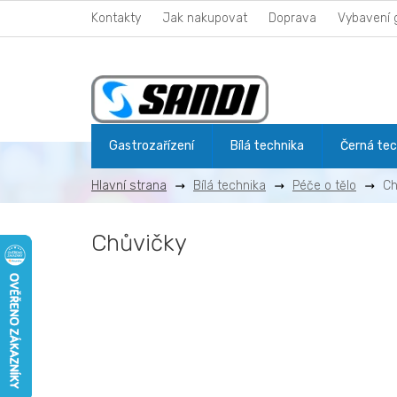
Přejít
Kontakty
Jak nakupovat
Doprava
Vybavení 
na
obsah
Gastrozařízení
Bílá technika
Černá tec
Bílá technika
Péče o tělo
Ch
Chůvičky