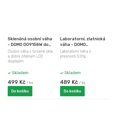
Skleněná osobní váha
Laboratorní, zlatnická
- DOMO DO9158W do
váha - DOMO
180 kg
DO9096W, digitální,
Osobní váha z tvrzené skla
Laboratorní Váha o
kapesní
a dobře čitelným LCD
přesnosti 0,01g.
displejem.
Skladem
Skladem
499 Kč
489 Kč
/ ks
/ ks
Do košíku
Do košíku