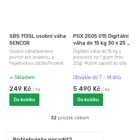
SBS 113SL osobní váha
PGX 2505 015 Digitální
SENCOR
váha do 15 kg 30 x 25 x
10 cm
Osobní váhaSkleněný
Digitální váha do 15 kg s
povrch pro snadnou a
přesností na 1 gram (min.
hygienickou údržbuTvrzené
20g). Možné zapojit do sítě
bezpečnostní sklo (6
(230 V) nebo použít baterie.
mm)Slim design (výška 24...
Váha...
Skladem
Obvykle do 7 - 14 dnů
249 Kč
5 490 Kč
/ ks
/ ks
Do košíku
Do košíku
32
položek celkem
O
v
l
á
Potřebujete poradit?