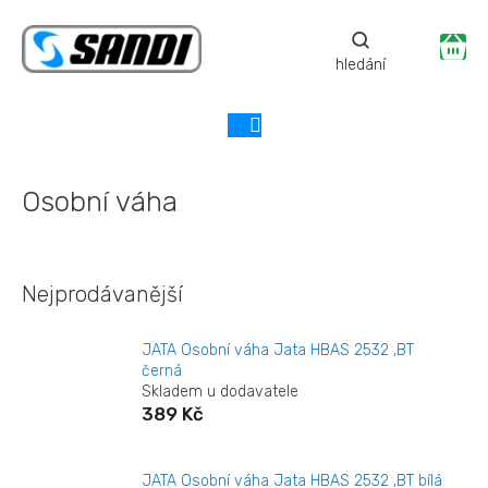
Přejít
na
Ná
obsah
ko
Osobní váha
Nejprodávanější
JATA Osobní váha Jata HBAS 2532 ,BT
černá
Skladem u dodavatele
389 Kč
JATA Osobní váha Jata HBAS 2532 ,BT bílá