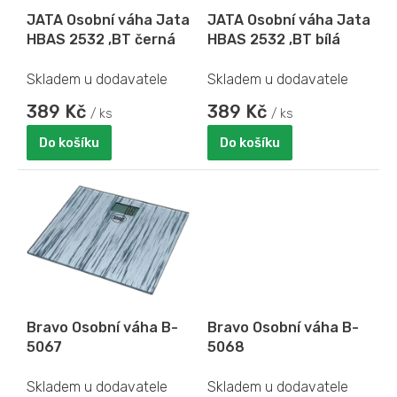
o
JATA Osobní váha Jata
JATA Osobní váha Jata
d
HBAS 2532 ,BT černá
HBAS 2532 ,BT bílá
u
k
Skladem u dodavatele
Skladem u dodavatele
t
ů
389 Kč
389 Kč
/ ks
/ ks
Do košíku
Do košíku
Bravo Osobní váha B-
Bravo Osobní váha B-
5067
5068
Skladem u dodavatele
Skladem u dodavatele