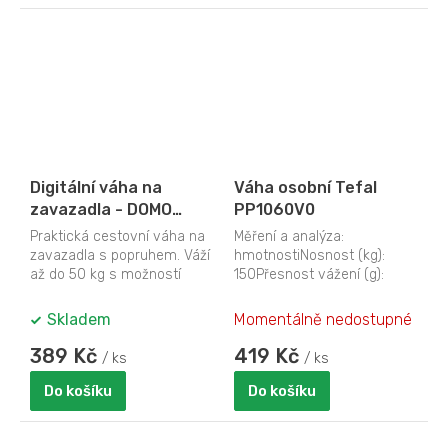
Digitální váha na
Váha osobní Tefal
zavazadla - DOMO
PP1060V0
DO9090W
Praktická cestovní váha na
Měření a analýza:
zavazadla s popruhem. Váží
hmotnostiNosnost (kg):
až do 50 kg s možností
150Přesnost vážení (g):
dovažování. Možnost
100Ukazatel: digitálníTyp
přepínání jednotek...
baterie: CR2032Baterie...
Skladem
Momentálně nedostupné
389 Kč
419 Kč
/ ks
/ ks
Do košíku
Do košíku