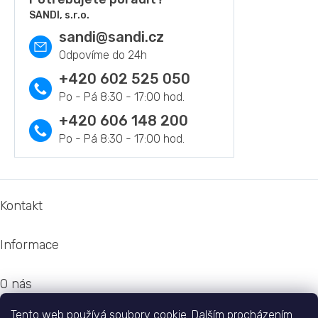
d
SANDI, s.r.o.
a
sandi
@
sandi.cz
c
í
p
r
+420 602 525 050
v
k
y
+420 606 148 200
v
ý
p
i
s
Z
u
á
Kontakt
p
a
Informace
t
í
O nás
Tento web používá soubory cookie. Dalším procházením