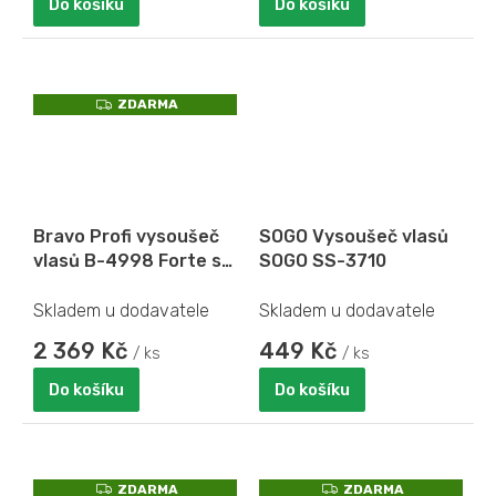
Do košíku
Do košíku
Z
ZDARMA
D
A
R
M
A
Bravo Profi vysoušeč
SOGO Vysoušeč vlasů
vlasů B-4998 Forte s
SOGO SS-3710
BLDC motorem modrá
Skladem u dodavatele
Skladem u dodavatele
2 369 Kč
449 Kč
/ ks
/ ks
Do košíku
Do košíku
Z
Z
ZDARMA
ZDARMA