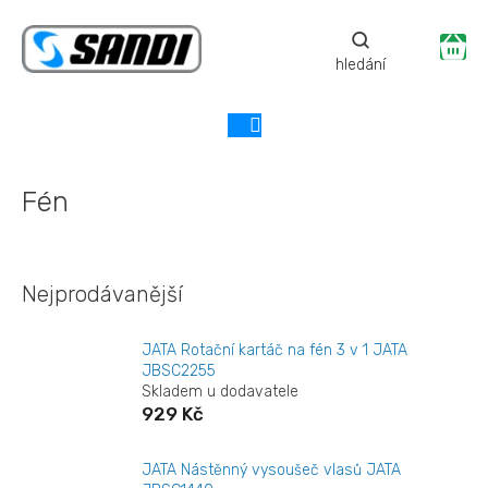
Přejít
na
Ná
obsah
ko
Fén
Nejprodávanější
JATA Rotační kartáč na fén 3 v 1 JATA
JBSC2255
Skladem u dodavatele
929 Kč
JATA Nástěnný vysoušeč vlasů JATA