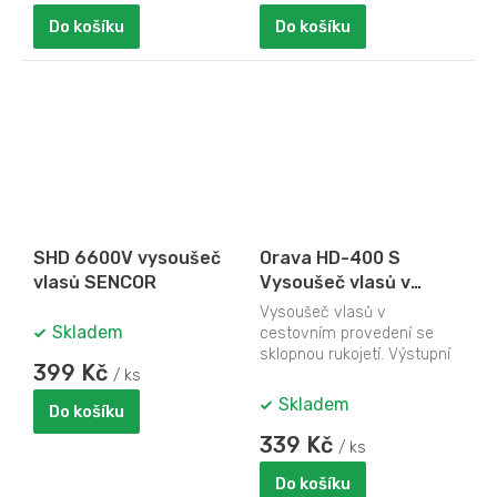
Do košíku
Do košíku
SHD 6600V vysoušeč
Orava HD-400 S
vlasů SENCOR
Vysoušeč vlasů v
cestovním provedení
Vysoušeč vlasů v
se sklopnou rukojetí
Skladem
cestovním provedení se
sklopnou rukojetí. Výstupní
399 Kč
/ ks
keramická mřížka pro
homogenní koncentraci
Skladem
Do košíku
tepla...
339 Kč
/ ks
Do košíku