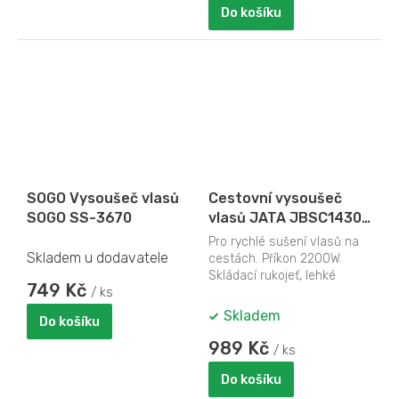
Do košíku
SOGO Vysoušeč vlasů
Cestovní vysoušeč
SOGO SS-3670
vlasů JATA JBSC1430,
Příkon: 2200W, sklopná
Pro rychlé sušení vlasů na
rukojeť
Skladem u dodavatele
cestách. Příkon 2200W.
Skládací rukojeť, lehké
749 Kč
/ ks
provedení 0,82 kg. Ochrana
proti přehřátí....
Skladem
Do košíku
989 Kč
/ ks
Do košíku