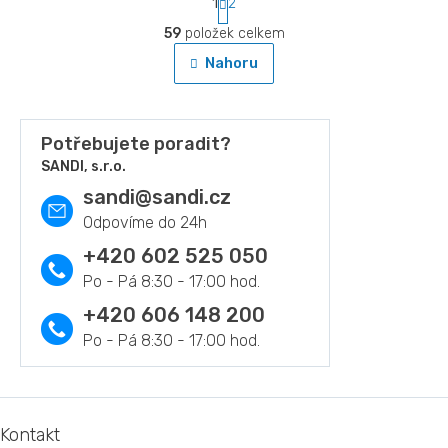
1
2
t
O
r
59
položek celkem
v
á
l
Nahoru
n
á
k
d
o
a
v
c
Potřebujete poradit?
á
í
n
SANDI, s.r.o.
p
í
r
sandi
@
sandi.cz
v
k
y
+420 602 525 050
v
ý
p
+420 606 148 200
i
s
u
Z
á
Kontakt