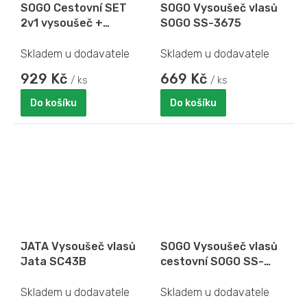
SOGO Cestovní SET
SOGO Vysoušeč vlasů
2v1 vysoušeč +
SOGO SS-3675
žehlička na vlasy SOGO
SS-3870
Skladem u dodavatele
Skladem u dodavatele
929 Kč
669 Kč
/ ks
/ ks
Do košíku
Do košíku
JATA Vysoušeč vlasů
SOGO Vysoušeč vlasů
Jata SC43B
cestovní SOGO SS-
3620
Skladem u dodavatele
Skladem u dodavatele