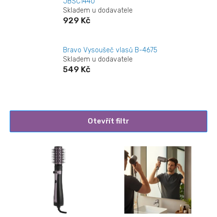
JBSC1440
Skladem u dodavatele
929 Kč
Bravo Vysoušeč vlasů B-4675
Skladem u dodavatele
549 Kč
Otevřít filtr
V
ý
p
i
s
p
r