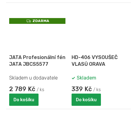
Z
ZDARMA
D
A
R
M
A
JATA Profesionální fén
HD-406 VYSOUŠEČ
JATA JBCS5577
VLASŮ ORAVA
Skladem u dodavatele
Skladem
2 789 Kč
339 Kč
/ ks
/ ks
Do košíku
Do košíku