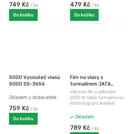
749 Kč
479 Kč
/ ks
/ ks
Do košíku
Do košíku
SOGO Vysoušeč vlasů
Fén na vlasy s
SOGO SS-3656
turmalínem JATA
SC56B, Příkon: 2 000 W
Výkonný fén s příkonem
Skladem u dodavatele
2000 W nabízí turmalínovou
technologii pro lesklejší
759 Kč
/ ks
vlasy, 3 teploty a 3 rychlosti,
funkci...
Skladem
Do košíku
789 Kč
/ ks