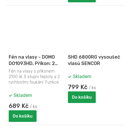
Fén na vlasy - DOMO
SHD 6800RG vysoušeč
DO1093HD, Příkon: 2
vlasů SENCOR
100 W
Fén na vlasy s příkonem
Skladem
2100 W, 3 stupni teploty a 2
rychlostmi foukání. Funkce
799 Kč
studeného vzduchu.
/ ks
Odnímatelný otočný...
Skladem
Do košíku
689 Kč
/ ks
Do košíku