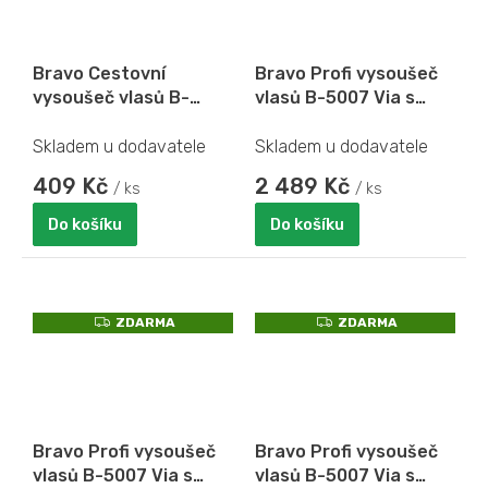
M
A
Bravo Cestovní
Bravo Profi vysoušeč
vysoušeč vlasů B-
vlasů B-5007 Via s
4644
BLDC motorem a
sklopnou rukojetí
Skladem u dodavatele
Skladem u dodavatele
409 Kč
2 489 Kč
/ ks
/ ks
Do košíku
Do košíku
Z
Z
ZDARMA
ZDARMA
D
D
A
A
R
R
M
M
A
A
Bravo Profi vysoušeč
Bravo Profi vysoušeč
vlasů B-5007 Via s
vlasů B-5007 Via s