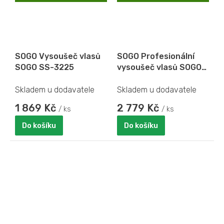
D
D
A
A
R
R
M
M
A
A
SOGO Vysoušeč vlasů
SOGO Profesionální
SOGO SS-3225
vysoušeč vlasů SOGO
SS-3235
Skladem u dodavatele
Skladem u dodavatele
1 869 Kč
2 779 Kč
/ ks
/ ks
Do košíku
Do košíku