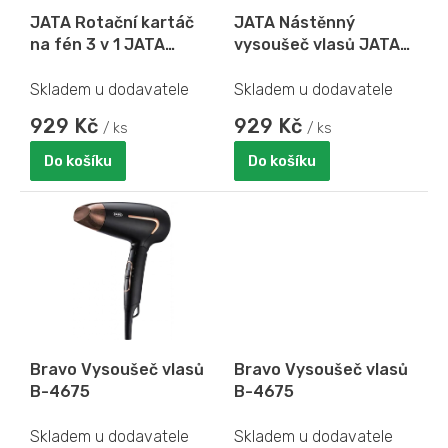
o
JATA Rotační kartáč
JATA Nástěnný
d
na fén 3 v 1 JATA
vysoušeč vlasů JATA
u
JBSC2255
JBSC1440
k
Skladem u dodavatele
Skladem u dodavatele
t
ů
929 Kč
929 Kč
/ ks
/ ks
Do košíku
Do košíku
Bravo Vysoušeč vlasů
Bravo Vysoušeč vlasů
B-4675
B-4675
Skladem u dodavatele
Skladem u dodavatele