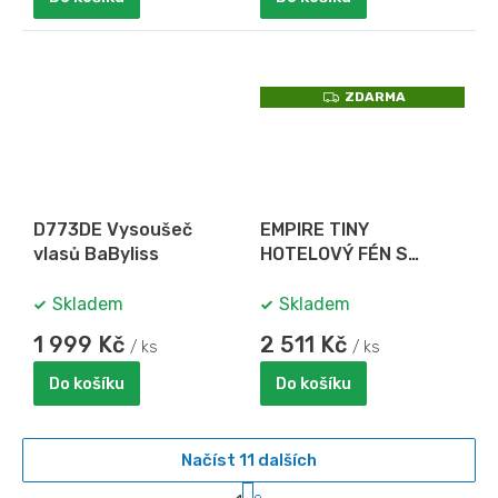
Z
ZDARMA
D
A
R
M
A
D773DE Vysoušeč
EMPIRE TINY
vlasů BaByliss
HOTELOVÝ FÉN S
HADICÍ ABS PLAST BÍLÝ
Skladem
Skladem
1 999 Kč
2 511 Kč
/ ks
/ ks
Do košíku
Do košíku
Načíst 11 dalších
S