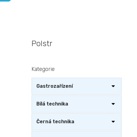
Polstr
P
Kategorie
Přeskočit
o
kategorie
s
t
Gastrozařízení
r
a
n
Bílá technika
n
í
Černá technika
p
a