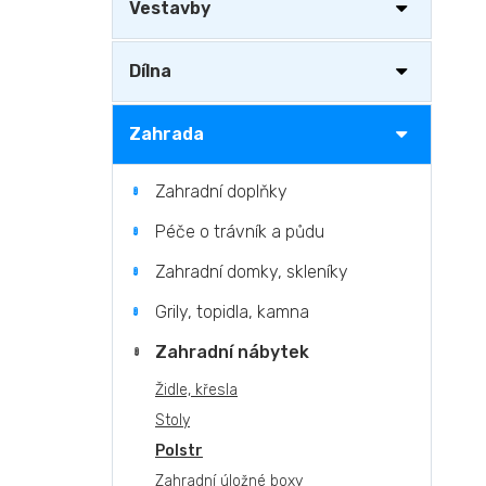
n
Vestavby
e
l
Dílna
Zahrada
Zahradní doplňky
Péče o trávník a půdu
Zahradní domky, skleníky
Grily, topidla, kamna
Zahradní nábytek
Židle, křesla
Stoly
Polstr
Zahradní úložné boxy