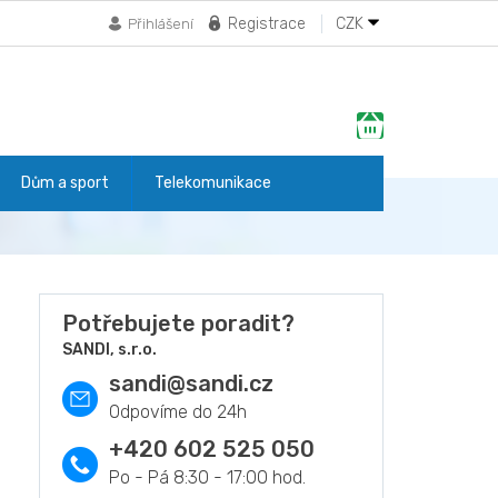
Registrace
CZK
Přihlášení
Nákupní
košík
Dům a sport
Telekomunikace
Potřebujete poradit?
SANDI, s.r.o.
sandi
@
sandi.cz
+420 602 525 050