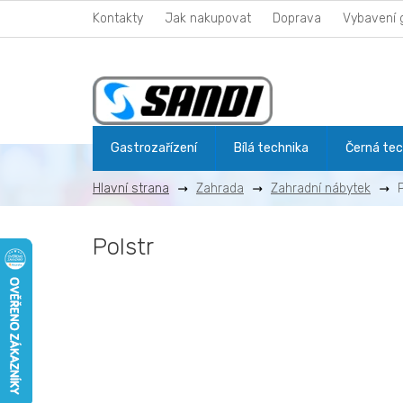
Přejít
Kontakty
Jak nakupovat
Doprava
Vybavení 
na
obsah
Gastrozařízení
Bílá technika
Černá tec
Zahrada
Zahradní nábytek
Polstr