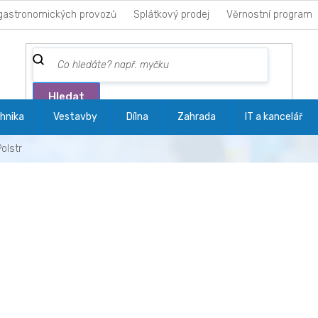
gastronomických provozů
Splátkový prodej
Věrnostní program
Hledat
hnika
Vestavby
Dílna
Zahrada
IT a kancelář
Polstr