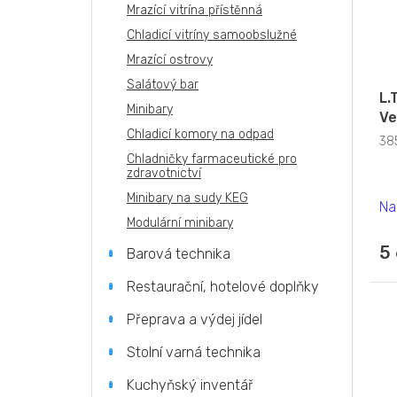
Mrazící vitrína přístěnná
Chladicí vitríny samoobslužné
Mrazící ostrovy
Salátový bar
L.
Minibary
Ve
Chladicí komory na odpad
38
Chladničky farmaceutické pro
zdravotnictví
Minibary na sudy KEG
Na
Modulární minibary
5
Barová technika
Restaurační, hotelové doplňky
Přeprava a výdej jídel
Stolní varná technika
Kuchyňský inventář