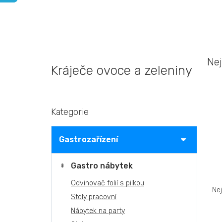
Nej
Kráječe ovoce a zeleniny
P
Kategorie
Přeskočit
o
kategorie
s
t
Gastrozařízení
r
a
Gastro nábytek
n
Ř
n
Odvinovač folií s pilkou
a
í
Ne
Stoly pracovní
z
p
e
a
Nábytek na party
n