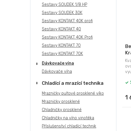
Sestavy SOUDEK 1/8 HP
Sestavy SOUDEK 30K
Sestavy KONTAKT 40K profi
Sestavy KONTAKT 40
Sestavy KONTAKT 40K Profi
Sestavy KONTAKT 70
Be
Kr
Sestavy KONTAKT 70K
M
Kva
Dávkovače vína
ov
Dávkovače vína
vyu
Chladící a mrazící technika
Mrazničky pultové prosklené víko
1
Mrazničky prosklené
Chladničky prosklené
Chladničky na víno vinotéka
Příslušenství chladící technik