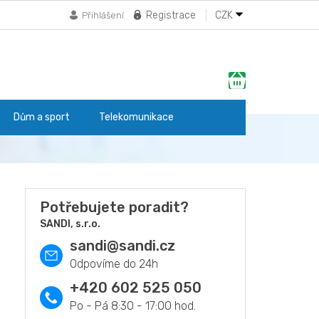
Registrace
CZK
Přihlášení
Nákupní
košík
Dům a sport
Telekomunikace
Potřebujete poradit?
SANDI, s.r.o.
sandi
@
sandi.cz
+420 602 525 050