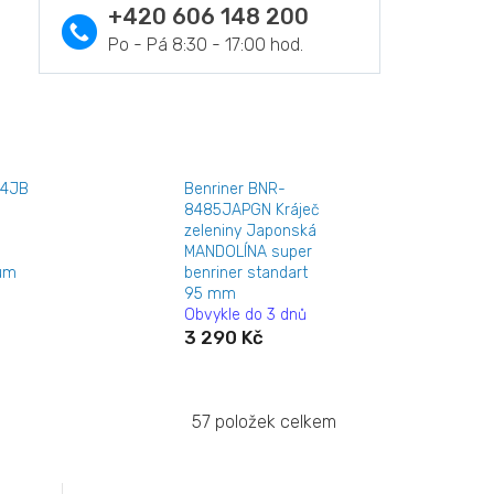
+420 606 148 200
64JB
Benriner BNR-
8485JAPGN Kráječ
zeleniny Japonská
MANDOLÍNA super
ium
benriner standart
95 mm
Obvykle do 3 dnů
3 290 Kč
57
položek celkem