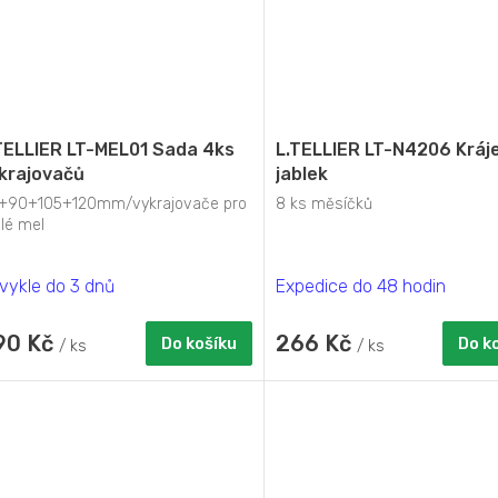
TELLIER LT-MEL01 Sada 4ks
L.TELLIER LT-N4206 Kráj
krajovačů
jablek
+90+105+120mm/vykrajovače pro
8 ks měsíčků
lé mel
vykle do 3 dnů
Expedice do 48 hodin
90 Kč
266 Kč
Do košíku
Do k
/ ks
/ ks