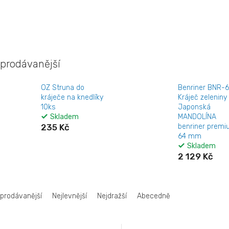
prodávanější
OZ Struna do
Benriner BNR-
kráječe na knedlíky
Kráječ zeleniny
10ks
Japonská
Skladem
MANDOLÍNA
235 Kč
benriner prem
64 mm
Skladem
2 129 Kč
jprodávanější
Nejlevnější
Nejdražší
Abecedně