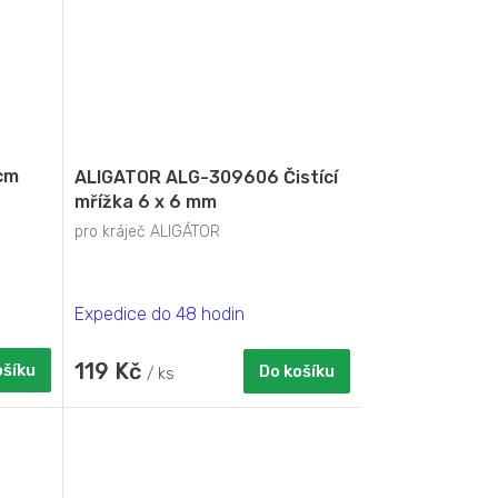
cm
ALIGATOR ALG-309606 Čistící
mřížka 6 x 6 mm
pro kráječ ALIGÁTOR
Expedice do 48 hodin
119 Kč
ošíku
Do košíku
/ ks