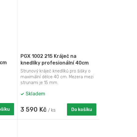
PGX 1002 215 Kráječ na
0cm
knedlíky profesionální 40cm
nerez
Strunový kráječ knedlíků pro šišky o
maximální délce 40 cm. Mezera mezi
strunami je 15 mm.
Skladem
3 590 Kč
ošíku
Do košíku
/ ks