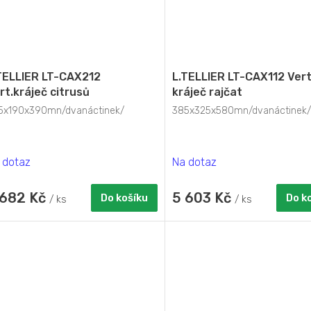
TELLIER LT-CAX212
L.TELLIER LT-CAX112 Vert
rt.kráječ citrusů
kráječ rajčat
5x190x390mn/dvanáctinek/
385x325x580mn/dvanáctinek/
 dotaz
Na dotaz
 682 Kč
5 603 Kč
Do košíku
Do k
/ ks
/ ks