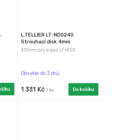
.
L.TELLIER LT-ND0240
Strouhací disk 4mm
370mm/pro kráječ LT-ND01
Obvykle do 3 dnů
1 331 Kč
ošíku
Do košíku
/ ks