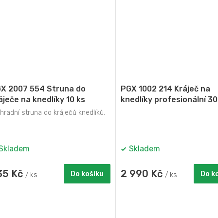
X 2007 554 Struna do
PGX 1002 214 Kráječ na
áječe na knedlíky 10 ks
knedlíky profesionální 3
nerez
radní struna do kráječů knedlíků.
Skladem
Skladem
35 Kč
2 990 Kč
Do košíku
Do k
/ ks
/ ks