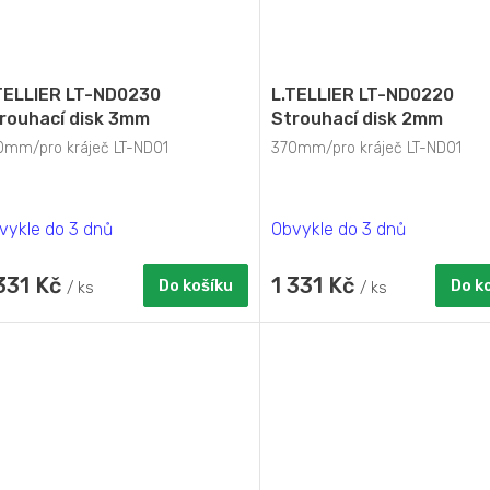
TELLIER LT-ND0230
L.TELLIER LT-ND0220
rouhací disk 3mm
Strouhací disk 2mm
0mm/pro kráječ LT-ND01
370mm/pro kráječ LT-ND01
vykle do 3 dnů
Obvykle do 3 dnů
 331 Kč
1 331 Kč
Do košíku
Do k
/ ks
/ ks