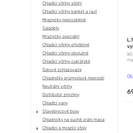
Chladící vitríny stolní
Chladící vitríny banket a raut
Mrazničky neprosklené
Saladety
Mrazničky speciální
L.
Chladicí vitríny přístěnné
vy
Chladící vitríny obslužné
80
ma
Chladící vitríny cukrářské
Šokové zchlazovače
Ob
Chladničky průmyslové neproskl
Neutrální vitríny
6
Distributor zmrzliny
Chladící vany
Stavebnicové boxy
Chladničky na suché zrání masa
Chladící a mrazící stoly