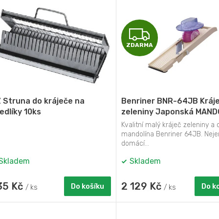
Z
ZDARMA
D
A
R
 Struna do kráječe na
Benriner BNR-64JB Kráj
M
edlíky 10ks
zeleniny Japonská MAND
benriner premium 64 mm
Kvalitní malý kráječ zeleniny a
A
mandolína Benriner 64JB. Neje
domácí...
Skladem
Skladem
35 Kč
2 129 Kč
Do košíku
Do k
/ ks
/ ks