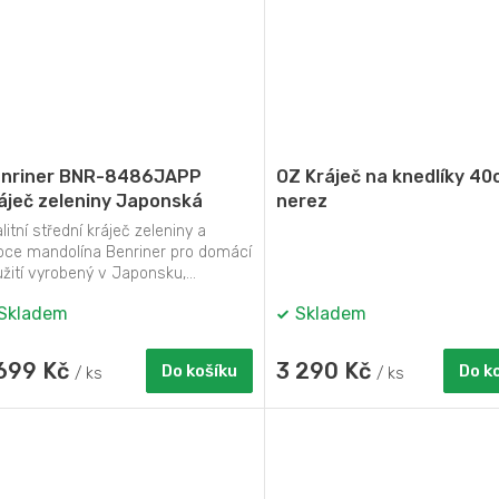
nriner BNR-8486JAPP
OZ Kráječ na knedlíky 40
áječ zeleniny Japonská
nerez
ANDOLÍNA
litní střední kráječ zeleniny a
oce mandolína Benriner pro domácí
žití vyrobený v Japonsku,...
Skladem
Skladem
 699 Kč
3 290 Kč
Do košíku
Do k
/ ks
/ ks