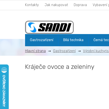
Přejít
Kontakty
Jak nakupovat
Doprava
Vybavení 
na
obsah
Gastrozařízení
Bílá technika
Černá tec
Gastrozařízení
Výrobní kuchyńs
Kráječe ovoce a zeleniny