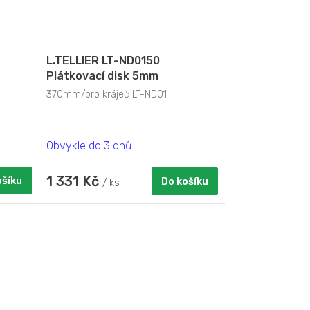
L.TELLIER LT-ND0150
Plátkovací disk 5mm
370mm/pro kráječ LT-ND01
Obvykle do 3 dnů
1 331 Kč
ošíku
Do košíku
/ ks