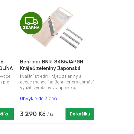
Z
ZDARMA
D
A
R
eč
Benriner BNR-8485JAPGN
M
OLÍNA
Kráječ zeleniny Japonská
MANDOLÍNA super benriner
 ovoce
Kvalitní střední kráječ zeleniny a
A
standart 95 mm
n pro
ovoce mandolína Benriner pro domácí
využití vyrobený v Japonsku,...
Obvykle do 3 dnů
3 290 Kč
ošíku
Do košíku
/ ks