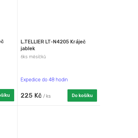
eč
L.TELLIER LT-N4205 Kráječ
jablek
6ks měsíčků
Expedice do 48 hodin
225 Kč
ošíku
Do košíku
/ ks