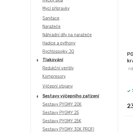
Myčky skla
Mycí přípravky
Sanitace
Naražeče
Náhradní díly na naražeče
Hadice a pythony
Rychlospojky JG
PG
Tlakování
kr
Redukční ventily
náh
Kompresory
Výčepní stojany
Sestavy výčepního zařízení
Sestavy PYGMY 20K
2
Sestavy PYGMY 25
Sestavy PYGMY 25K
Sestavy PYGMY 30K PROFI