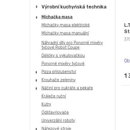
Výrobní kuchyńská technika
Míchačka masa
L.
Míchačky masa elektrické
St
Míchačky masa manuální
37
Náhradní díly pro Ponorné mixéry
tyčové Robot Coupe
Děličky s vykulovačkou
Ob
Ponorné mixéry tyčové
Pizza příslušenství
1
Krouhače zeleniny
Náčiní pro cukráře a pekaře
Kráječe ruční
Kutry
Odšťavńovače
Univerzální roboty
Nářezové stroje