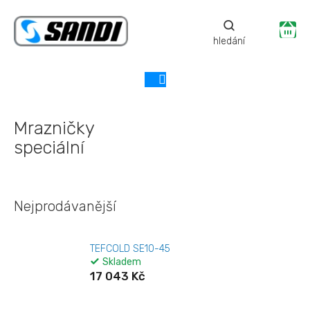
Přejít
na
Ná
obsah
ko
Mrazničky
speciální
Nejprodávanější
TEFCOLD SE10-45
Skladem
17 043 Kč