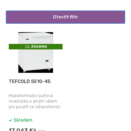
Otevřít filtr
V
ý
p
Z
ZDARMA
i
D
A
s
R
M
p
A
r
o
TEFCOLD SE10-45
d
u
k
Hlubokomrazicí pultová
mraznička s plným víkem
t
pro použití ve zdravotnictví.
ů
Skladem
17 043 Kč