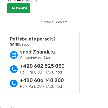
/ ks
Do košíku
1
položek celkem
O
v
l
á
Potřebujete poradit?
d
SANDI, s.r.o.
a
sandi
@
sandi.cz
c
í
p
r
+420 602 525 050
v
k
y
+420 606 148 200
v
ý
p
i
s
Z
u
á