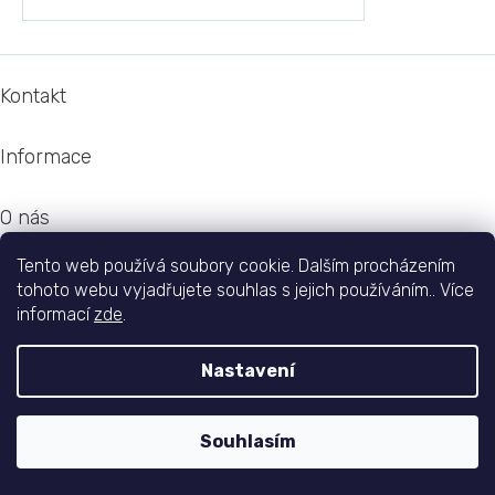
p
i
s
Z
u
á
Kontakt
p
a
Informace
t
í
O nás
Tento web používá soubory cookie. Dalším procházením
Doprava
tohoto webu vyjadřujete souhlas s jejich používáním.. Více
informací
zde
.
Nastavení
Shoptet
|
Realizoval
Souhlasím
Copyright 2026
Sandi.cz
. Všechna práva vyhrazena.