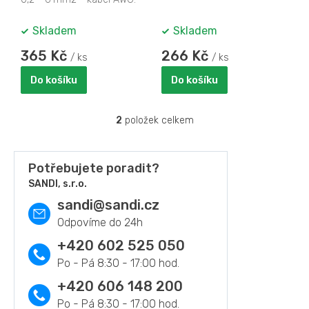
ů
22-18, 16-14, 12-10 -
protiskluzové...
Skladem
Skladem
365 Kč
266 Kč
/ ks
/ ks
Do košíku
Do košíku
2
položek celkem
O
v
l
á
Potřebujete poradit?
d
SANDI, s.r.o.
a
sandi
@
sandi.cz
c
í
p
r
+420 602 525 050
v
k
y
+420 606 148 200
v
ý