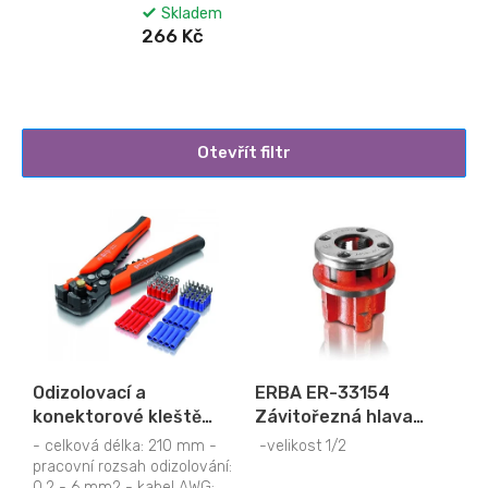
Skladem
266 Kč
Otevřít filtr
V
ý
p
i
s
p
r
o
Odizolovací a
ERBA ER-33154
d
konektorové kleště
Závitořezná hlava
u
sada 61 ks ERBA ER-
náhr.
k
- celková délka: 210 mm -
-velikost 1/2
33286
pracovní rozsah odizolování:
t
0,2 - 6 mm2 - kabel AWG: