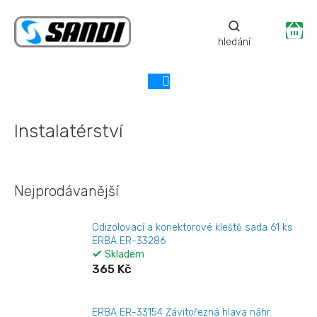
Přejít
na
Ná
obsah
ko
Instalatérství
Nejprodávanější
Odizolovací a konektorové kleště sada 61 ks
ERBA ER-33286
Skladem
365 Kč
ERBA ER-33154 Závitořezná hlava náhr.