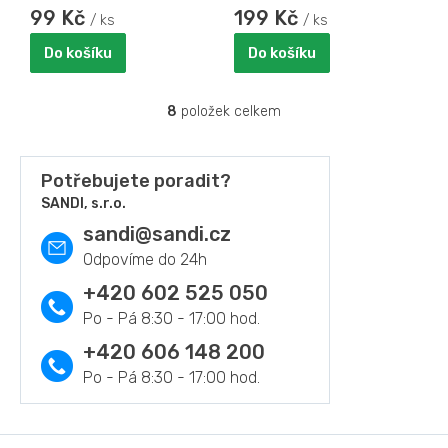
99 Kč
199 Kč
/ ks
/ ks
Do košíku
Do košíku
8
položek celkem
O
v
l
á
Potřebujete poradit?
d
SANDI, s.r.o.
a
sandi
@
sandi.cz
c
í
p
r
+420 602 525 050
v
k
y
+420 606 148 200
v
ý
p
i
s
Z