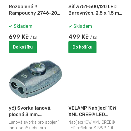
o
Rozbalené !!
Síť 3751-500,120 LED
d
Rampouchy 2746-202,
Barevných, 2.5 x 1.5 m
u
16 LED rampouchů,
KONST
k
studená bílá
Skladem
Skladem
t
ů
699 Kč
499 Kč
/ ks
/ ks
Do košíku
Do košíku
y6) Svorka lanová,
VELAMP Nabíjecí 10W
plochá 3 mm,
XML CREE® LED
pozinkovaná
reflektor ST999-10L
Lanová svorka pro spojení
Nabíjecí 10W XML CREE®
lan k sobě nebo pro
LED reflektor ST999-10L