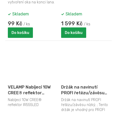
vytvoření oka na konci lana.
; Pro vyztužení oka na konci
lana...
Skladem
Skladem
99 Kč
1 599 Kč
/ ks
/ ks
Do košíku
Do košíku
VELAMP Nabíjecí 10W
Držák na navinutí
CREE® reflektor
PROFI řetězu/závěsu
IR555LED
nízký
Nabíjecí 10W CREE®
Držák na navinutí PROFI
reflektor IR555LED
řetězu/závěsu nízký; ; Tento
držák je vhodný pro PROFI
osvětlení typu závěs,