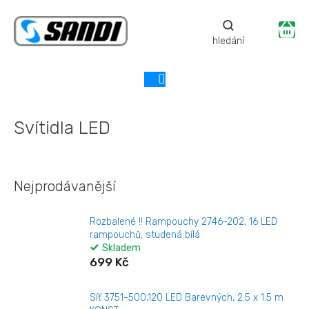
Přejít
na
Ná
obsah
ko
Svítidla LED
Nejprodávanější
Rozbalené !! Rampouchy 2746-202, 16 LED
rampouchů, studená bílá
Skladem
699 Kč
Síť 3751-500,120 LED Barevných, 2.5 x 1.5 m