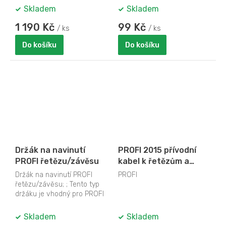
tradické vánoční...
Skladem
Skladem
1 190 Kč
99 Kč
/ ks
/ ks
Do košíku
Do košíku
Držák na navinutí
PROFI 2015 přívodní
PROFI řetězu/závěsu
kabel k řetězům a
závěsům
Držák na navinutí PROFI
PROFI
řetězu/závěsu; ; Tento typ
držáku je vhodný pro PROFI
osvětlení typ řětěz
Skladem
Skladem