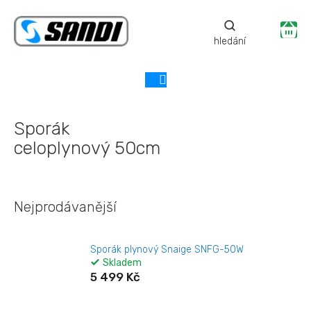
Přejít
na
Ná
obsah
ko
Sporák
celoplynový 50cm
Nejprodávanější
Sporák plynový Snaige SNFG-50W
Skladem
5 499 Kč