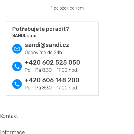
1
položek celkem
O
v
l
á
Potřebujete poradit?
d
SANDI, s.r.o.
a
sandi
@
sandi.cz
c
í
p
r
+420 602 525 050
v
k
y
+420 606 148 200
v
ý
p
i
s
Z
u
á
Kontakt
p
a
Informace