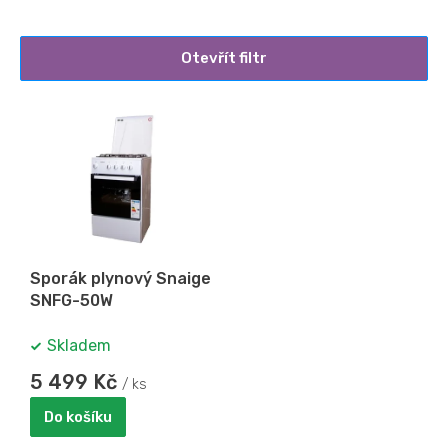
Otevřít filtr
V
ý
p
i
s
p
r
o
Sporák plynový Snaige
d
SNFG-50W
u
k
Skladem
t
ů
5 499 Kč
/ ks
Do košíku