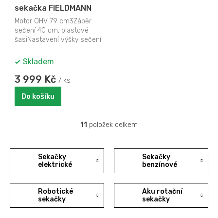
sekačka FIELDMANN
Motor OHV 79 cm3Záběr
sečení 40 cm, plastové
šasiNastavení výšky sečení
– 3 pozice 25, 40 a 55
mmLátkový koš 40 l...
Skladem
3 999 Kč
/ ks
Do košíku
11
položek celkem
O
v
l
á
Sekačky
Sekačky
d
elektrické
benzínové
a
c
Robotické
Aku rotační
í
sekačky
sekačky
p
r