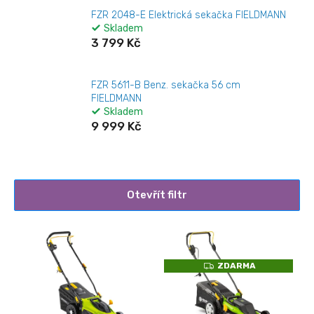
FZR 2048-E Elektrická sekačka FIELDMANN
Skladem
3 799 Kč
FZR 5611-B Benz. sekačka 56 cm
FIELDMANN
Skladem
9 999 Kč
Otevřít filtr
V
ý
p
Z
ZDARMA
i
D
A
s
R
M
p