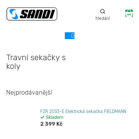
Přejít
na
Ná
obsah
ko
Travní sekačky s
koly
Nejprodávanější
FZR 2033-E Elektrická sekačka FIELDMANN
Skladem
2 399 Kč