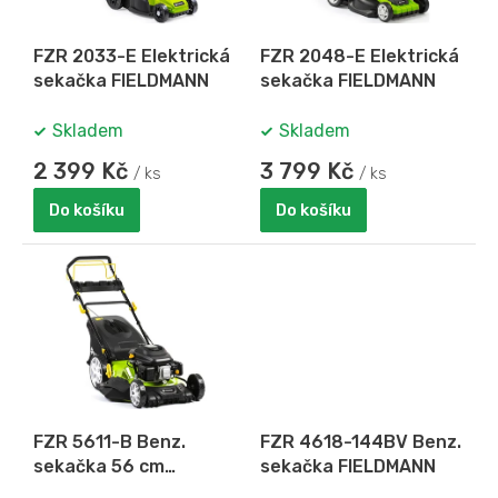
A
r
o
FZR 2033-E Elektrická
FZR 2048-E Elektrická
d
sekačka FIELDMANN
sekačka FIELDMANN
u
k
Skladem
Skladem
t
ů
2 399 Kč
3 799 Kč
/ ks
/ ks
Do košíku
Do košíku
FZR 5611-B Benz.
FZR 4618-144BV Benz.
sekačka 56 cm
sekačka FIELDMANN
FIELDMANN