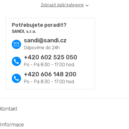
v
Zobrazit další kategorie
k
y
v
ý
Potřebujete poradit?
p
SANDI, s.r.o.
i
sandi
@
sandi.cz
s
u
+420 602 525 050
+420 606 148 200
Z
á
Kontakt
p
a
Informace
t