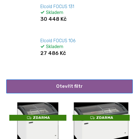
Elcold FOCUS 131
Skladem
30 448 Kč
Elcold FOCUS 106
Skladem
27 486 Kč
Otevřít filtr
V
ý
p
Z
Z
ZDARMA
ZDARMA
i
D
D
A
A
s
R
R
M
M
p