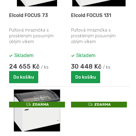
A
A
r
o
Elcold FOCUS 73
Elcold FOCUS 131
d
u
k
Pultová mraznička s
Pultová mraznička s
proskleným posuvným
proskleným posuvným
t
oblým víkem
oblým víkem
ů
Skladem
Skladem
24 655 Kč
30 448 Kč
/ ks
/ ks
Do košíku
Do košíku
Z
Z
ZDARMA
ZDARMA
D
D
A
A
R
R
M
M
A
A