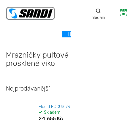
Přejít
na
Ná
obsah
ko
Mrazničky pultové
prosklené víko
Nejprodávanější
Elcold FOCUS 73
Skladem
24 655 Kč