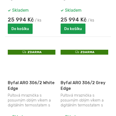
teploměrem
teploměrem
Skladem
Skladem
25 994 Kč
25 994 Kč
/ ks
/ ks
Do košíku
Do košíku
Z
Z
ZDARMA
ZDARMA
D
D
A
A
R
R
M
M
A
A
Byfal ARO 306/2 White
Byfal ARO 306/2 Grey
Edge
Edge
Pultová mraznička s
Pultová mraznička s
posuvným oblým víkem a
posuvným oblým víkem a
digitálním termostatem s
digitálním termostatem s
teploměrem
teploměrem