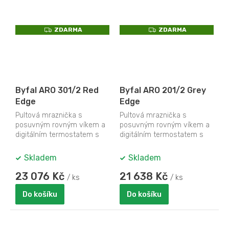
Z
Z
ZDARMA
ZDARMA
D
D
A
A
R
R
M
M
A
A
Byfal ARO 301/2 Red
Byfal ARO 201/2 Grey
Edge
Edge
Pultová mraznička s
Pultová mraznička s
posuvným rovným víkem a
posuvným rovným víkem a
digitálním termostatem s
digitálním termostatem s
teploměrem
teploměrem
Skladem
Skladem
23 076 Kč
21 638 Kč
/ ks
/ ks
Do košíku
Do košíku