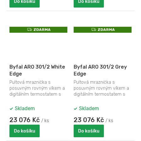
Do košíku
Do košíku
Z
Z
ZDARMA
ZDARMA
D
D
A
A
R
R
M
M
A
A
Byfal ARO 301/2 White
Byfal ARO 301/2 Grey
Edge
Edge
Pultová mraznička s
Pultová mraznička s
posuvným rovným víkem a
posuvným rovným víkem a
digitálním termostatem s
digitálním termostatem s
teploměrem
teploměrem
Skladem
Skladem
23 076 Kč
23 076 Kč
/ ks
/ ks
Do košíku
Do košíku