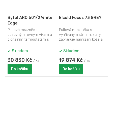
M
A
Byfal ARO 601/2 White
Elcold Focus 73 GREY
Edge
Pultová mraznička s
Pultová mraznička s
posuvným rovným víkem a
vyhřívaným rámem, který
digitálním termostatem s
zabraňuje namrzání koše a
teploměrem
snižuje kondenzaci vzdušné
vlhkosti na skle.
Skladem
Skladem
30 830 Kč
19 874 Kč
/ ks
/ ks
Do košíku
Do košíku