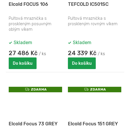
Elcold FOCUS 106
TEFCOLD IC501SC
Pultová mraznička s
Pultová mraznička s
proskleným posuvným
proskleným rovným víkem
oblým víkem
Skladem
Skladem
27 486 Kč
24 339 Kč
/ ks
/ ks
Do košíku
Do košíku
Z
Z
ZDARMA
ZDARMA
D
D
A
A
R
R
M
M
A
A
Elcold Focus 73 GREY
Elcold Focus 151 GREY