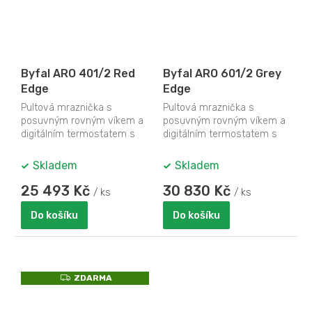
D
D
A
A
R
R
M
M
A
A
Byfal ARO 401/2 Red
Byfal ARO 601/2 Grey
Edge
Edge
Pultová mraznička s
Pultová mraznička s
posuvným rovným víkem a
posuvným rovným víkem a
digitálním termostatem s
digitálním termostatem s
teploměrem
teploměrem
Skladem
Skladem
25 493 Kč
30 830 Kč
/ ks
/ ks
Do košíku
Do košíku
Z
ZDARMA
D
A
R