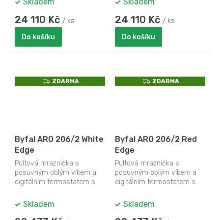
Skladem
Skladem
24 110 Kč
24 110 Kč
/ ks
/ ks
Do košíku
Do košíku
Z
Z
ZDARMA
ZDARMA
D
D
A
A
R
R
M
M
A
A
Byfal ARO 206/2 White
Byfal ARO 206/2 Red
Edge
Edge
Pultová mraznička s
Pultová mraznička s
posuvným oblým víkem a
posuvným oblým víkem a
digitálním termostatem s
digitálním termostatem s
teploměrem
teploměrem
Skladem
Skladem