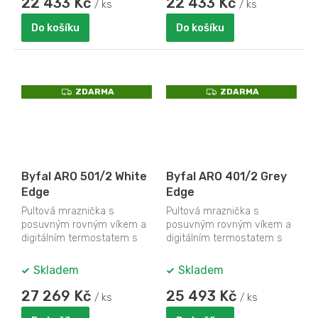
22 433 Kč
22 433 Kč
/ ks
/ ks
Do košíku
Do košíku
Z
Z
ZDARMA
ZDARMA
D
D
A
A
R
R
M
M
A
A
Byfal ARO 501/2 White
Byfal ARO 401/2 Grey
Edge
Edge
Pultová mraznička s
Pultová mraznička s
posuvným rovným víkem a
posuvným rovným víkem a
digitálním termostatem s
digitálním termostatem s
teploměrem
teploměrem
Skladem
Skladem
27 269 Kč
25 493 Kč
/ ks
/ ks