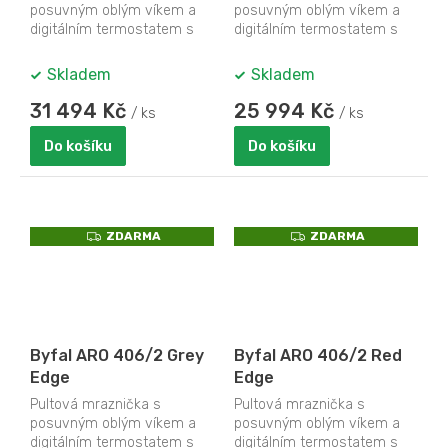
posuvným oblým víkem a
posuvným oblým víkem a
digitálním termostatem s
digitálním termostatem s
teploměrem
teploměrem
Skladem
Skladem
31 494 Kč
25 994 Kč
/ ks
/ ks
Do košíku
Do košíku
Z
Z
ZDARMA
ZDARMA
D
D
A
A
R
R
M
M
A
A
Byfal ARO 406/2 Grey
Byfal ARO 406/2 Red
Edge
Edge
Pultová mraznička s
Pultová mraznička s
posuvným oblým víkem a
posuvným oblým víkem a
digitálním termostatem s
digitálním termostatem s