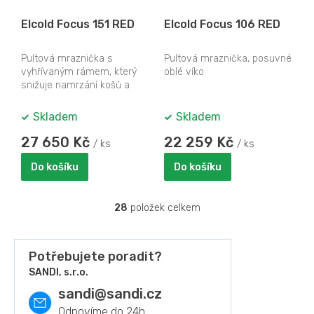
Elcold Focus 151 RED
Elcold Focus 106 RED
Pultová mraznička s
Pultová mraznička, posuvné
vyhřívaným rámem, který
oblé víko
snižuje namrzání košů a
snižuje kondenzování
vzdušné vhkosti na skle.
Skladem
Skladem
27 650 Kč
22 259 Kč
/ ks
/ ks
Do košíku
Do košíku
28
položek celkem
O
v
l
á
Potřebujete poradit?
d
SANDI, s.r.o.
a
sandi
@
sandi.cz
c
í