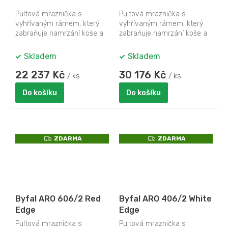
Pultová mraznička s
Pultová mraznička s
vyhřívaným rámem, který
vyhřívaným rámem, který
zabraňuje namrzání koše a
zabraňuje namrzání koše a
snižuje kondenzaci vzdušné
snižuje kondenzaci vzdušné
vlhkosti na skle.
vlhkosti na skle.
Skladem
Skladem
22 237 Kč
30 176 Kč
/ ks
/ ks
Do košíku
Do košíku
Z
Z
ZDARMA
ZDARMA
D
D
A
A
R
R
M
M
A
A
Byfal ARO 606/2 Red
Byfal ARO 406/2 White
Edge
Edge
Pultová mraznička s
Pultová mraznička s