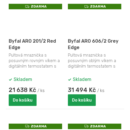
Z
Z
ZDARMA
ZDARMA
D
D
A
A
R
R
M
M
A
A
Byfal ARO 201/2 Red
Byfal ARO 606/2 Grey
Edge
Edge
Pultová mraznička s
Pultová mraznička s
posuvným rovným víkem a
posuvným oblým víkem a
digitálním termostatem s
digitálním termostatem s
teploměrem
teploměrem
Skladem
Skladem
21 638 Kč
31 494 Kč
/ ks
/ ks
Do košíku
Do košíku
Z
Z
ZDARMA
ZDARMA