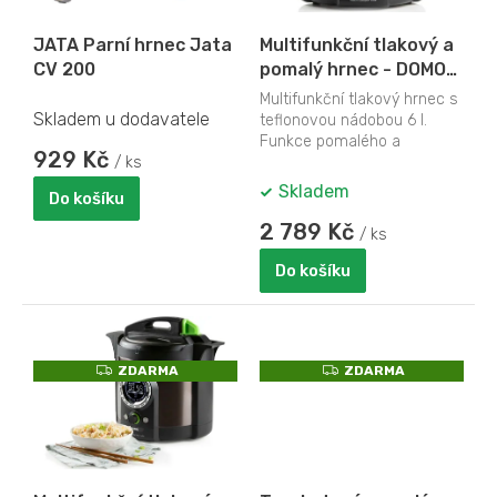
r
o
JATA Parní hrnec Jata
Multifunkční tlakový a
d
CV 200
pomalý hrnec - DOMO
u
DO42707PP, Objem: 6 l,
k
Multifunkční tlakový hrnec s
Počet programů: 18,
Skladem u dodavatele
teflonovou nádobou 6 l.
t
Příkon: 1005 W
Funkce pomalého a
ů
929 Kč
/ ks
tlakového vaření, vaření v
páře nebo restování.
Skladem
Do košíku
2 789 Kč
/ ks
Do košíku
Z
Z
ZDARMA
ZDARMA
D
D
A
A
R
R
M
M
A
A