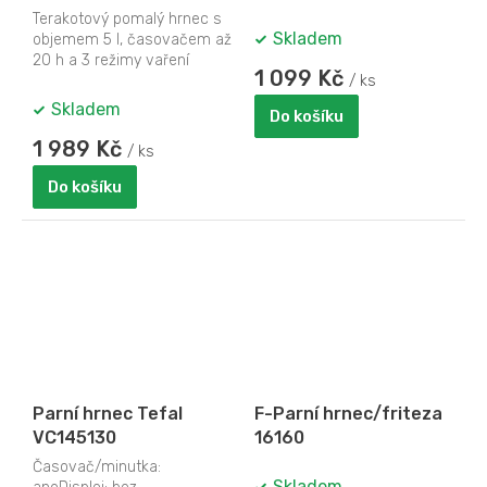
JT-JEOL2145, 5 litrů,
at Home
Terakotový pomalý hrnec s
časovač 20 h, 3 režimy
Skladem
objemem 5 l, časovačem až
vaření, LCD displej
20 h a 3 režimy vaření
1 099 Kč
připraví šťavnatá jídla s
/ ks
minimem práce....
Skladem
Do košíku
1 989 Kč
/ ks
Do košíku
Parní hrnec Tefal
F-Parní hrnec/friteza
VC145130
16160
Časovač/minutka:
Skladem