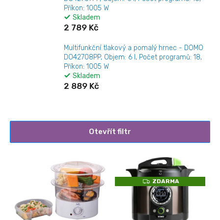
Příkon: 1005 W
Skladem
2 789 Kč
Multifunkční tlakový a pomalý hrnec - DOMO
DO42708PP, Objem: 6 l, Počet programů: 18,
Příkon: 1005 W
Skladem
2 889 Kč
Otevřít filtr
V
ý
p
Z
ZDARMA
i
D
A
s
R
M
p
A