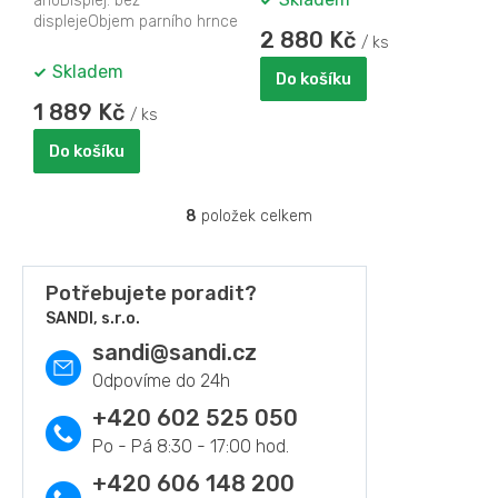
anoDisplej: bez
displejeObjem parního hrnce
2 880 Kč
(l): 6Počet varných nádob:
/ ks
2Příkon (W): 900Vaření
Skladem
Do košíku
rýže:...
1 889 Kč
/ ks
Do košíku
8
položek celkem
O
v
l
á
Potřebujete poradit?
d
SANDI, s.r.o.
a
sandi
@
sandi.cz
c
í
p
r
+420 602 525 050
v
k
y
+420 606 148 200