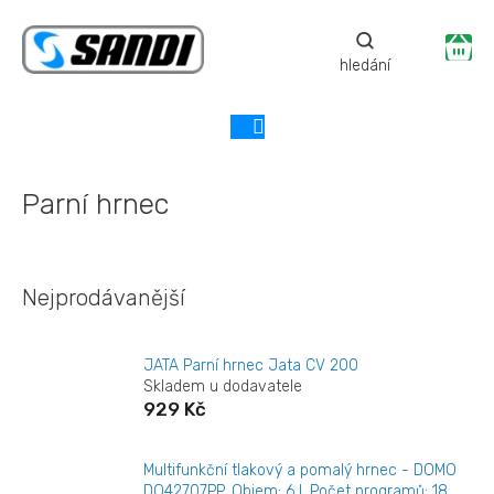
Přejít
na
Ná
obsah
ko
Parní hrnec
Nejprodávanější
JATA Parní hrnec Jata CV 200
Skladem u dodavatele
929 Kč
Multifunkční tlakový a pomalý hrnec - DOMO
DO42707PP, Objem: 6 l, Počet programů: 18,