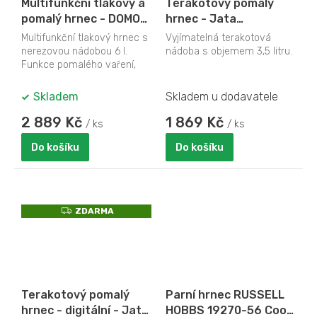
Multifunkční tlakový a
Terakotový pomalý
pomalý hrnec - DOMO
hrnec - Jata
DO42708PP, Objem: 6 l,
JEOL2135, 3,5 litru
Multifunkční tlakový hrnec s
Vyjímatelná terakotová
Počet programů: 18,
nerezovou nádobou 6 l.
nádoba s objemem 3,5 litru.
Příkon: 1005 W
Funkce pomalého vaření,
vaření v páře, nebo
restování. 18...
Skladem
Skladem u dodavatele
2 889 Kč
1 869 Kč
/ ks
/ ks
Do košíku
Do košíku
Z
ZDARMA
D
A
R
M
A
Terakotový pomalý
Parní hrnec RUSSELL
hrnec - digitální - Jata
HOBBS 19270-56 Cook