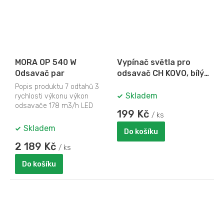
MORA OP 540 W
Vypínač světla pro
Odsavač par
odsavač CH KOVO, bílý
s černým rámečkem
Popis produktu 7 odtahů 3
Skladem
rychlosti výkonu výkon
odsavače 178 m3/h LED
199 Kč
osvětlení 1x 4 W přední
/ ks
skleněná...
Skladem
Do košíku
2 189 Kč
/ ks
Do košíku