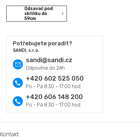
Odsavač pod
skříňku do
59cm
Potřebujete poradit?
SANDI, s.r.o.
sandi
@
sandi.cz
+420 602 525 050
+420 606 148 200
Z
á
Kontakt
p