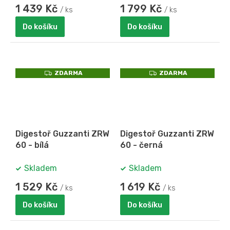
1 439 Kč
1 799 Kč
/ ks
/ ks
Do košíku
Do košíku
Z
Z
ZDARMA
ZDARMA
D
D
A
A
R
R
M
M
A
A
Digestoř Guzzanti ZRW
Digestoř Guzzanti ZRW
60 - bílá
60 - černá
Skladem
Skladem
1 529 Kč
1 619 Kč
/ ks
/ ks
Do košíku
Do košíku