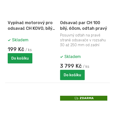
Vypínač motorový pro
Odsavač par CH 100
odsavač CH KOVO, bílý
bílý, 60cm, odtah pravý
s černým rámečkem
Posuvný odtah na pravé
Skladem
straně odsavače v rozsahu
30 až 250 mm od zadní
199 Kč
/ ks
stěny.
Skladem
Do košíku
3 799 Kč
/ ks
Do košíku
Z
ZDARMA
D
A
R
M