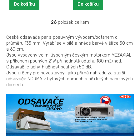
Do košíku
Do košíku
26
položek celkem
O
v
l
České odsavače par s posuvným vývodem/odtahem o
á
průměru 135 mm. Vyrábí se v bílé a hnědé barvě v šířce 50 cm
d
a 60 cm.
a
Jsou vybaveny velmi úsporným českým motorkem MEZAXIAL
c
s příkonem pouhých 21W při hodnotě odtahu 180 m3/hod.
í
Odsavač je tichý, hlučnost pouhých 50 dB.
p
Jsou určeny pro novostavby i jako přímá náhradu za starší
r
odsavače NORMA v bytových domech a některých panelových
v
domech.
k
y
v
ý
p
i
s
u