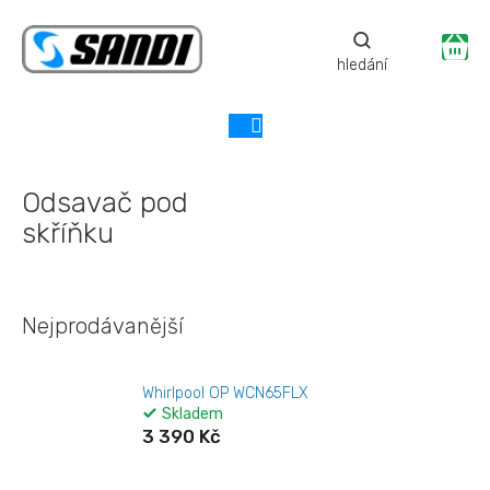
Přejít
na
Ná
obsah
ko
Odsavač pod
skříňku
Nejprodávanější
Whirlpool OP WCN65FLX
Skladem
3 390 Kč