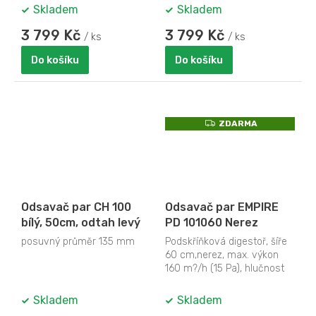
Skladem
Skladem
3 799 Kč
3 799 Kč
/ ks
/ ks
Do košíku
Do košíku
Z
ZDARMA
D
A
R
M
A
Odsavač par CH 100
Odsavač par EMPIRE
bílý, 50cm, odtah levý
PD 101060 Nerez
posuvný průměr 135 mm
Podskříňková digestoř, šíře
60 cm,nerez, max. výkon
160 m?/h (15 Pa), hlučnost
Lw 50 – 61 dB(A), 3
rychlosti,...
Skladem
Skladem