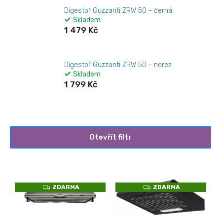
Digestoř Guzzanti ZRW 50 - černá
Skladem
1 479 Kč
Digestoř Guzzanti ZRW 50 - nerez
Skladem
1 799 Kč
Otevřít filtr
V
ý
p
Z
Z
ZDARMA
ZDARMA
i
D
D
A
A
s
R
R
M
M
p