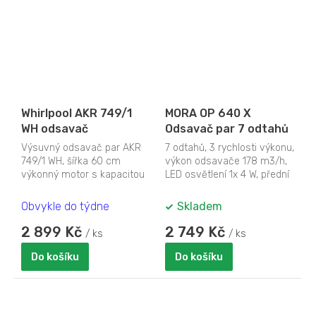
Whirlpool AKR 749/1
MORA OP 640 X
WH odsavač
Odsavač par 7 odtahů
Výsuvný odsavač par AKR
7 odtahů, 3 rychlosti výkonu,
749/1 WH, šířka 60 cm
výkon odsavače 178 m3/h,
výkonný motor s kapacitou
LED osvětlení 1x 4 W, přední
odsávání 304 m3/hod. 3
skleněná lišta, odtah boční
stupně rychlosti...
levý...
Obvykle do týdne
Skladem
2 899 Kč
2 749 Kč
/ ks
/ ks
Do košíku
Do košíku