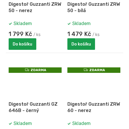
Digestoř Guzzanti ZRW
Digestoř Guzzanti ZRW
50 - nerez
50 - bílá
Skladem
Skladem
1 799 Kč
1 479 Kč
/ ks
/ ks
Do košíku
Do košíku
Z
Z
ZDARMA
ZDARMA
D
D
A
A
R
R
M
M
A
A
Digestoř Guzzanti GZ
Digestoř Guzzanti ZRW
646B - černý
60 - nerez
Skladem
Skladem