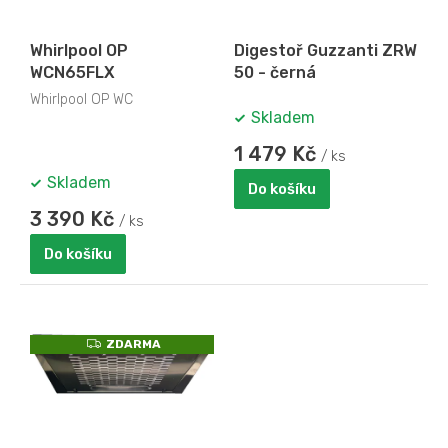
A
A
r
o
Whirlpool OP
Digestoř Guzzanti ZRW
d
WCN65FLX
50 - černá
u
k
Whirlpool OP WC
Skladem
t
ů
1 479 Kč
/ ks
Skladem
Do košíku
3 390 Kč
/ ks
Do košíku
Z
ZDARMA
D
A
R
M
A