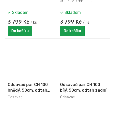
30 až 250 mm od zadní
stěny
Skladem
Skladem
3 799 Kč
3 799 Kč
/ ks
/ ks
Do košíku
Do košíku
Odsavač par CH 100
Odsavač par CH 100
hnědý, 50cm, odtah
bílý, 50cm, odtah zadní
levý
Odsavač
Odsavač