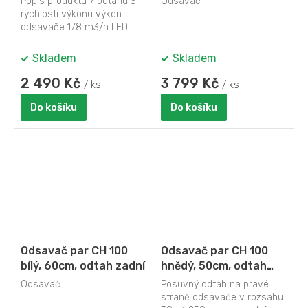
Popis produktu 7 odtahů 3
Odsavač
rychlosti výkonu výkon
odsavače 178 m3/h LED
osvětlení 1x 4 W přední
skleněná...
Skladem
Skladem
2 490 Kč
3 799 Kč
/ ks
/ ks
Do košíku
Do košíku
Odsavač par CH 100
Odsavač par CH 100
bílý, 60cm, odtah zadní
hnědý, 50cm, odtah
pravý
Odsavač
Posuvný odtah na pravé
straně odsavače v rozsahu