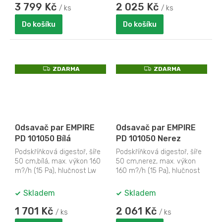
3 799 Kč
2 025 Kč
/ ks
/ ks
Do košíku
Do košíku
Z
Z
ZDARMA
ZDARMA
D
D
A
A
R
R
M
M
A
A
Odsavač par EMPIRE
Odsavač par EMPIRE
PD 101050 Bílá
PD 101050 Nerez
Podskříňková digestoř, šíře
Podskříňková digestoř, šíře
50 cm,bílá, max. výkon 160
50 cm,nerez, max. výkon
m?/h (15 Pa), hlučnost Lw
160 m?/h (15 Pa), hlučnost
50 – 61 dB(A), 3 rychlosti,...
Lw 50 – 61 dB(A), 3
rychlosti,...
Skladem
Skladem
1 701 Kč
2 061 Kč
/ ks
/ ks