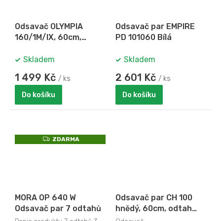
A
Odsavač OLYMPIA
Odsavač par EMPIRE
160/1M/IX, 60cm,
PD 101060 Bílá
nerez
Skladem
Skladem
1 499 Kč
2 601 Kč
/ ks
/ ks
Do košíku
Do košíku
Z
ZDARMA
D
A
R
M
A
MORA OP 640 W
Odsavač par CH 100
Odsavač par 7 odtahů
hnědý, 60cm, odtah
zadní