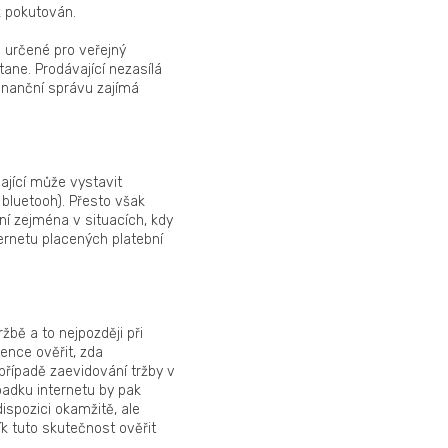
k pokutován.
 určené pro veřejný
ane. Prodávající nezasílá
inanční správu zajímá
ající může vystavit
 bluetooh). Přesto však
ní zejména v situacích, kdy
ernetu placených platební
žbě a to nejpozději při
ence ověřit, zda
případě zaevidování tržby v
adku internetu by pak
ispozici okamžitě, ale
k tuto skutečnost ověřit