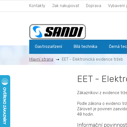
Přejít
Kontakty
Jak nakupovat
Doprava
Vybavení 
na
obsah
Gastrozařízení
Bílá technika
Černá tec
EET - Elektronická evidence tržeb
EET - Elekt
Zákazníkovi z evidence trž
Podle zákona o evidenci trž
Zároveň je povinen zaevido
48 hodin.
Informační povinnos