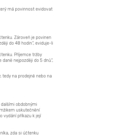
který má povinnost evidovat
účtenku. Zároveň je povinen
ji do 48 hodin.“, eviduje-li
čtenku. Příjemce tržby
 daně nejpozději do 5 dnů.“,
, tedy na prodejně nebo na
o dalšími obdobnými
kamžikem uskutečnění
 vydání příkazu k její
níka, zda si účtenku