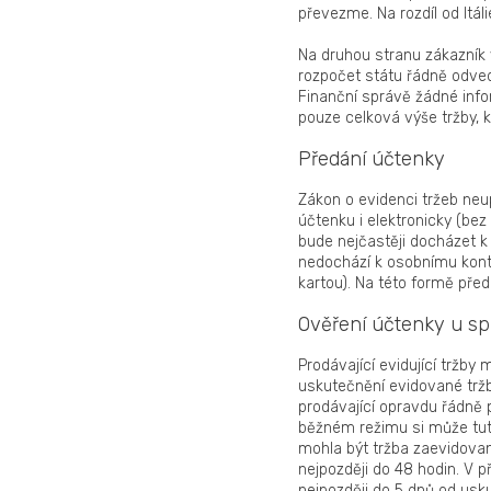
převezme. Na rozdíl od Itá
Na druhou stranu zákazník 
rozpočet státu řádně odved
Finanční správě žádné info
pouze celková výše tržby, k
Předání účtenky
Zákon o evidenci tržeb neu
účtenku i elektronicky (bez
bude nejčastěji docházet k
nedochází k osobnímu konta
kartou). Na této formě pře
Ověření účtenky u s
Prodávající evidující tržby
uskutečnění evidované trž
prodávající opravdu řádně 
běžném režimu si může tut
mohla být tržba zaevidovan
nejpozději do 48 hodin. V 
nejpozději do 5 dnů od usku