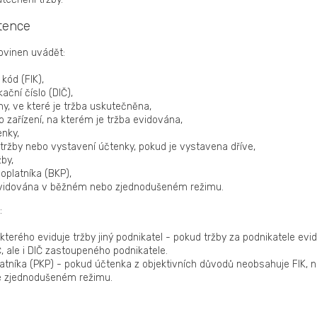
tence
povinen uvádět:
 kód (FIK),
ační číslo (DIČ),
y, ve které je tržba uskutečněna,
 zařízení, na kterém je tržba evidována,
enky,
 tržby nebo vystavení účtenky, pokud je vystavena dříve,
by,
oplatníka (BKP),
a evidována v běžném nebo zjednodušeném režimu.
:
 kterého eviduje tržby jiný podnikatel - pokud tržby za podnikatele evi
Č, ale i DIČ zastoupeného podnikatele.
atníka (PKP) - pokud účtenka z objektivních důvodů neobsahuje FIK, n
ve zjednodušeném režimu.