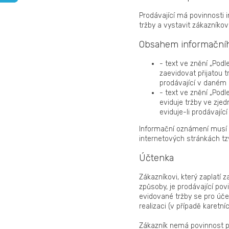
Prodávající má povinnosti 
tržby a vystavit zákazníkov
Obsahem informačníh
- text ve znění „Podl
zaevidovat přijatou t
prodávající v daném
- text ve znění „Podl
eviduje tržby ve zjed
eviduje-li prodávají
Informační oznámení musí p
internetových stránkách tz
Účtenka
Zákazníkovi, který zaplatí 
způsoby, je prodávající po
evidované tržby se pro účel
realizaci (v případě karetní
Zákazník nemá povinnost př