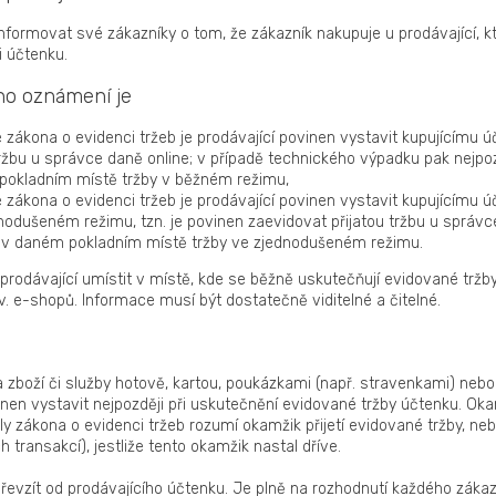
informovat své zákazníky o tom, že zákazník nakupuje u prodávající, 
i účtenku.
o oznámení je
e zákona o evidenci tržeb je prodávající povinen vystavit kupujícímu 
ržbu u správce daně online; v případě technického výpadku pak nejpozdě
 pokladním místě tržby v běžném režimu,
e zákona o evidenci tržeb je prodávající povinen vystavit kupujícímu ú
nodušeném režimu, tzn. je povinen zaevidovat přijatou tržbu u správce
cí v daném pokladním místě tržby ve zjednodušeném režimu.
rodávající umístit v místě, kde se běžně uskutečňují evidované tržby
v. e-shopů. Informace musí být dostatečně viditelné a čitelné.
za zboží či služby hotově, kartou, poukázkami (např. stravenkami) neb
vinen vystavit nejpozději při uskutečnění evidované tržby účtenku. O
y zákona o evidenci tržeb rozumí okamžik přijetí evidované tržby, nebo
ch transakcí), jestliže tento okamžik nastal dříve.
evzít od prodávajícího účtenku. Je plně na rozhodnutí každého zákaz