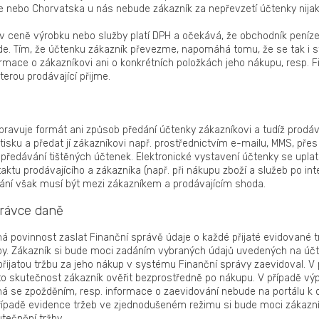
lie nebo Chorvatska u nás nebude zákazník za nepřevzetí účtenky nija
v ceně výrobku nebo služby platí DPH a očekává, že obchodník peníze
e. Tím, že účtenku zákazník převezme, napomáhá tomu, že se tak i st
rmace o zákazníkovi ani o konkrétních položkách jeho nákupu, resp. F
terou prodávající přijme.
pravuje formát ani způsob předání účtenky zákazníkovi a tudíž prodáv
 tisku a předat jí zákazníkovi např. prostřednictvím e-mailu, MMS, přes
 předávání tištěných účtenek. Elektronické vystavení účtenky se uplat
ktu prodávajícího a zákazníka (např. při nákupu zboží a služeb po int
dání však musí být mezi zákazníkem a prodávajícím shoda.
právce daně
 má povinnost zaslat Finanční správě údaje o každé přijaté evidované tr
by. Zákazník si bude moci zadáním vybraných údajů uvedených na účt
přijatou tržbu za jeho nákup v systému Finanční správy zaevidoval. V 
o skutečnost zákazník ověřit bezprostředně po nákupu. V případě výp
á se zpožděním, resp. informace o zaevidování nebude na portálu k d
případě evidence tržeb ve zjednodušeném režimu si bude moci zákazní
tečnění tržby.