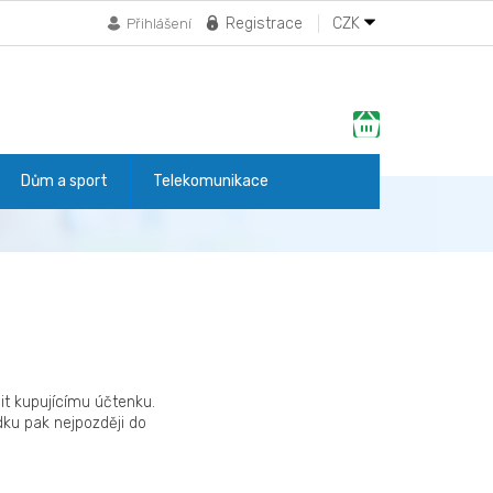
Registrace
CZK
Přihlášení
Nákupní
košík
Dům a sport
Telekomunikace
it kupujícímu účtenku.
dku pak nejpozději do