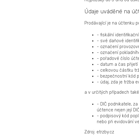
Údaje uváděné na úč
Prodávající je na účtenku 
- fiskální identifikační
- své daňové identifik
- označení provozovn
- označení pokladního
- pořadové číslo účt
- datum a čas přijetí
- celkovou částku trž
- bezpečnostní kód p
- údaj, zda je tržb
a v určitých případech také
- DIČ podnikatele, za
účtence nejen její DI
- podpisový kód popl
nebo při evidování 
Zdroj: etrzby.cz