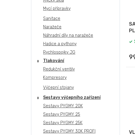
Myčky skla
Mycí přípravky
Sanitace
SA
Naražeče
PL
Náhradní díly na naražeče
Hadice a pythony
Rychlospojky JG
9
Tlakování
Redukční ventily
Kompresory
Výčepní stojany
Sestavy výčepního zařízení
Sestavy PYGMY 20K
Sestavy PYGMY 25
Sestavy PYGMY 25K
Sestavy PYGMY 30K PROFI
VL