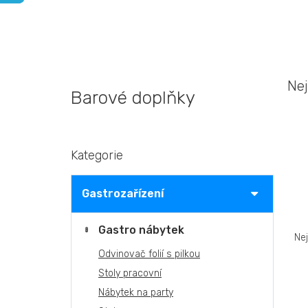
Nej
Barové doplňky
P
Kategorie
Přeskočit
o
kategorie
s
t
Gastrozařízení
r
a
Ř
Gastro nábytek
n
a
Ne
n
z
Odvinovač folií s pilkou
í
e
Stoly pracovní
p
n
V
a
Nábytek na party
í
ý