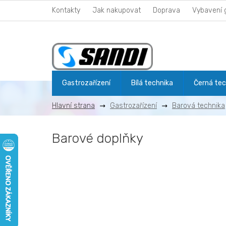
Přejít
Kontakty
Jak nakupovat
Doprava
Vybavení 
na
obsah
Gastrozařízení
Bílá technika
Černá tec
Gastrozařízení
Barová technika
Barové doplňky