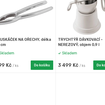
USKÁČEK NA OŘECHY, délka
TRYCHTÝŘ DÁVKOVACÍ -
 cm
NEREZOVÝ, objem 0,9 l
Skladem
Skladem
99 Kč
3 499 Kč
Do košíku
Do k
/ ks
/ ks