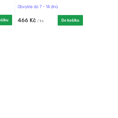
cm. Baleno...
Obvykle do 7 - 14 dnů
466 Kč
ošíku
Do košíku
/ ks