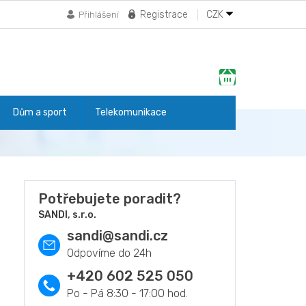
Registrace
CZK
Přihlášení
Nákupní
košík
Dům a sport
Telekomunikace
Potřebujete poradit?
SANDI, s.r.o.
sandi
@
sandi.cz
+420 602 525 050