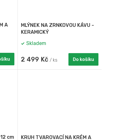
M A
MLÝNEK NA ZRNKOVOU KÁVU -
KERAMICKÝ
Skladem
2 499 Kč
ošíku
Do košíku
/ ks
12 cm
KRUH TVAROVACÍ NA KRÉM A