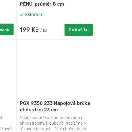
PĚNU, průměr 8 cm
Skladem
199 Kč
ošíku
Do košíku
/ ks
á
PGX 9350 233 Nápojová brčka
ohňostroj 23 cm
 a
Nápojová brčka jsou pruhovaná s
ohňostrojem. Kloubová. Nabízíme v
různých
různých barvách. Délka brčka je 23