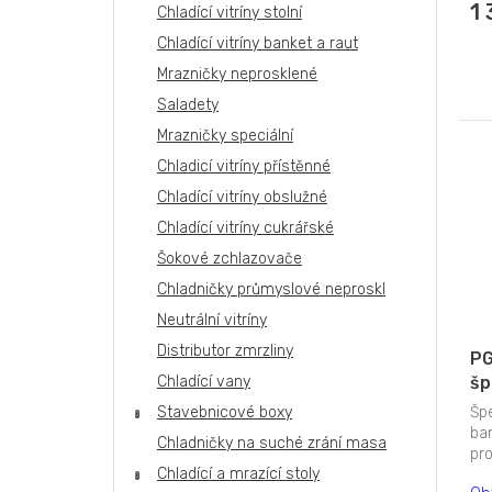
1
Chladící vitríny stolní
Chladící vitríny banket a raut
Mrazničky neprosklené
Saladety
Mrazničky speciální
Chladicí vitríny přístěnné
Chladící vitríny obslužné
Chladící vitríny cukrářské
Šokové zchlazovače
Chladničky průmyslové neproskl
Neutrální vitríny
Distributor zmrzliny
PG
Chladící vany
šp
Stavebnicové boxy
Špe
ba
Chladničky na suché zrání masa
pr
Chladící a mrazící stoly
zel