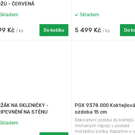
ŽŮ - ČERVENÁ
Skladem
Skladem
99 Kč
5 499 Kč
Do košíku
Do k
/ ks
/ ks
ŽÁK NA SKLENIČKY -
PGX 9378 000 Koktejlov
IPEVNĚNÍ NA STĚNU
ozdoba 15 cm
Dekorativní ozdoba do koktejlů
Skladem
míchaných nápojů v podobě
mořského koníka. Nabízíme v 