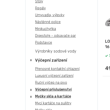
n
p
p
Stoly
e
r
i
Regály
l
o
s
Umyvadla, výlevky
d
p
u
Nástěnné police
r
k
o
Minikuchyňka
t
d
Digestoře - odsavače par
ů
u
LO
Podstavce
k
16
t
Výrobníky sodové vody
ů
Výčepní zařízení
4
Přenosné kontaktní chlazení
Luxusní výčepní zařízení
Ruční výčep na pivo
Výčepní příslušenství
Myčky skla a kartáče
Mycí kartáče na pullitry