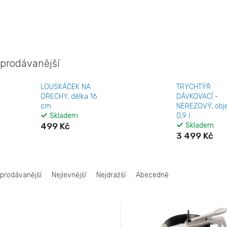
prodávanější
LOUSKÁČEK NA
TRYCHTÝŘ
OŘECHY, délka 16
DÁVKOVACÍ -
cm
NEREZOVÝ, ob
Skladem
0,9 l
499 Kč
Skladem
3 499 Kč
jprodávanější
Nejlevnější
Nejdražší
Abecedně