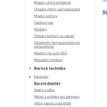
Ob
Mrazící vitrína přístěnná
Chladicí vitríny samoobslužné
3
Mrazící ostrovy
Salátový bar
Minibary
Chladicí komory na odpad
Chladničky farmaceutické pro
zdravotnictví
Minibary na sudy KEG
Modulární minibary
Barová technika
Kávovary
Barové doplňky
Šejkry a sítka
Náčiní a potřeby pro barmany
Vířiče nápojů a led.tříště