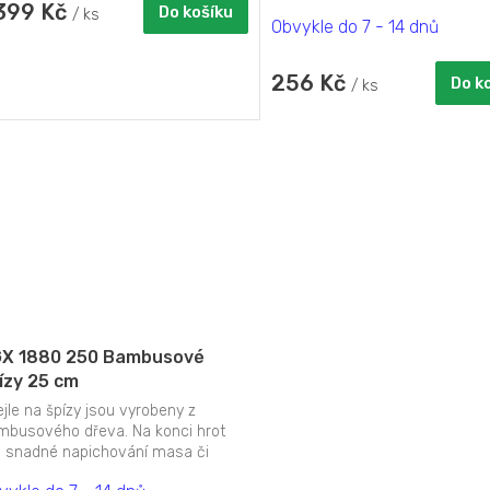
 399 Kč
neonových barvách.
Do košíku
/ ks
Obvykle do 7 - 14 dnů
256 Kč
Do k
/ ks
X 1880 250 Bambusové
ízy 25 cm
jle na špízy jsou vyrobeny z
mbusového dřeva. Na konci hrot
o snadné napichování masa či
eniny.