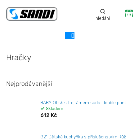
Přejít
na
Ná
obsah
ko
Hračky
Nejprodávanější
BABY Otisk s trojrámem sada-double print
Skladem
612 Kč
G21 Dětská kuchyňka s příslušenstvím Růž