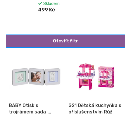
Skladem
499 Kč
Otevřít filtr
V
ý
p
i
s
p
r
o
BABY Otisk s
G21 Dětská kuchyňka s
d
trojrámem sada-
příslušenstvím Růž
u
double print
k
t