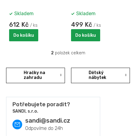
ů
Skladem
Skladem
612 Kč
499 Kč
/ ks
/ ks
Do košíku
Do košíku
2
položek celkem
O
v
l
á
Hračky na
Dětský
d
zahradu
nábytek
a
c
í
p
Potřebujete poradit?
r
SANDI, s.r.o.
v
k
sandi
@
sandi.cz
y
v
ý