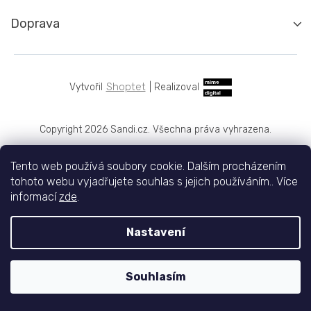
Doprava
Shoptet
|
Realizoval
Copyright 2026
Sandi.cz
. Všechna práva vyhrazena.
Tento web používá soubory cookie. Dalším procházením
tohoto webu vyjadřujete souhlas s jejich používáním.. Více
informací
zde
.
Nastavení
Souhlasím