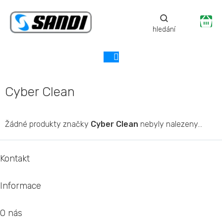
Přejít
na
Ná
obsah
ko
Cyber Clean
Žádné produkty značky
Cyber Clean
nebyly nalezeny...
Z
á
Kontakt
p
a
Informace
t
í
O nás