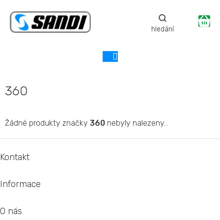
Přejít
na
Ná
obsah
ko
360
Žádné produkty značky
360
nebyly nalezeny...
Z
á
Kontakt
p
a
Informace
t
í
O nás