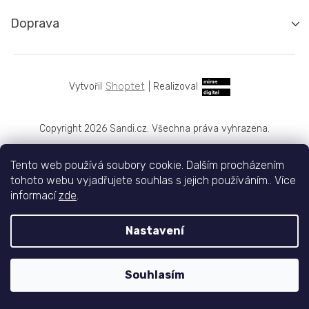
Doprava
Shoptet
|
Realizoval
Copyright 2026
Sandi.cz
. Všechna práva vyhrazena.
Tento web používá soubory cookie. Dalším procházením
tohoto webu vyjadřujete souhlas s jejich používáním.. Více
informací
zde
.
Nastavení
Souhlasím