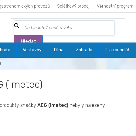
gastronomických provozů
Splátkový prodej
Věrnostní program
Hledat
hnika
Vestavby
Dílna
Zahrada
IT a kancelář
)
 (Imetec)
produkty značky
AEG (Imetec)
nebyly nalezeny...