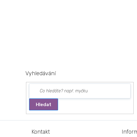
Vyhledávání
Hledat
Z
á
Kontakt
Infor
p