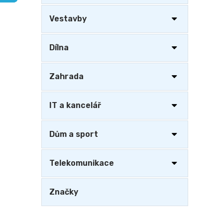
a
n
Vestavby
e
l
Dílna
Zahrada
IT a kancelář
Dům a sport
Telekomunikace
Značky