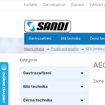
Přejít
Kontakty
Jak nakupovat
Doprava
Vybavení 
na
obsah
Gastrozařízení
Bílá technika
Černá tec
Prodávané značky
AEG (Imetec
P
Kategorie
Přeskočit
o
AEG
kategorie
s
t
Gastrozařízení
r
a
Žádné 
n
Bílá technika
n
í
Černá technika
p