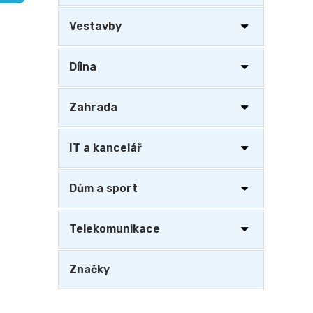
a
n
Vestavby
e
l
Dílna
Zahrada
IT a kancelář
Dům a sport
Telekomunikace
Značky