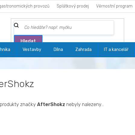
gastronomických provozů
Splátkový prodej
Věrnostní program
Hledat
hnika
Vestavby
Dílna
Zahrada
IT a kancelář
erShokz
produkty značky
AfterShokz
nebyly nalezeny...