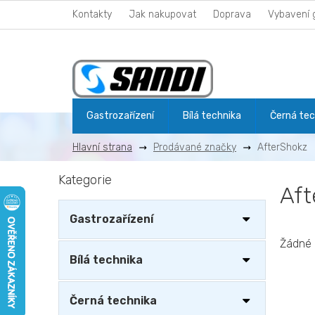
Přejít
Kontakty
Jak nakupovat
Doprava
Vybavení 
na
obsah
Gastrozařízení
Bílá technika
Černá tec
Prodávané značky
AfterShokz
P
Kategorie
Přeskočit
o
Aft
kategorie
s
t
Gastrozařízení
r
a
Žádné 
n
Bílá technika
n
í
Černá technika
p