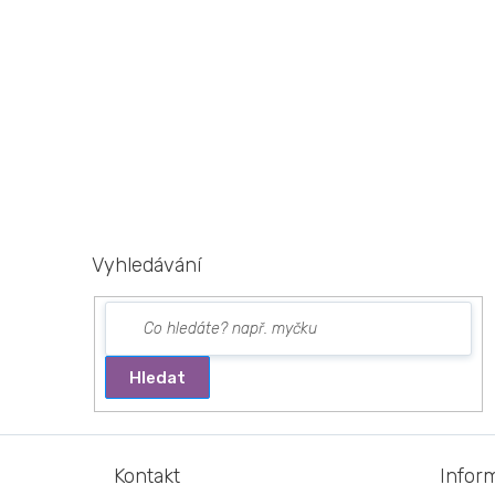
Vyhledávání
Hledat
Z
á
Kontakt
Infor
p