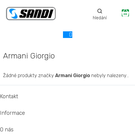
Přejít
na
Ná
obsah
ko
Armani Giorgio
Žádné produkty značky
Armani Giorgio
nebyly nalezeny...
Z
á
Kontakt
p
a
Informace
t
í
O nás