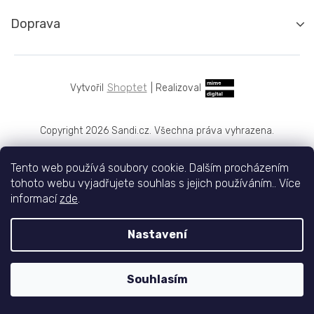
Doprava
Shoptet
|
Realizoval
Copyright 2026
Sandi.cz
. Všechna práva vyhrazena.
Tento web používá soubory cookie. Dalším procházením
tohoto webu vyjadřujete souhlas s jejich používáním.. Více
informací
zde
.
Nastavení
Souhlasím