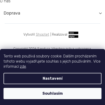
O nás
Doprava
Shoptet
|
Realizoval
Copyright 2026
Sandi.cz
. Všechna práva vyhrazena.
Tento web používá soubory cookie. Dalším procházením
tohoto webu vyjadřujete souhlas s jejich používáním.. Více
informací
zde
.
Nastavení
Souhlasím