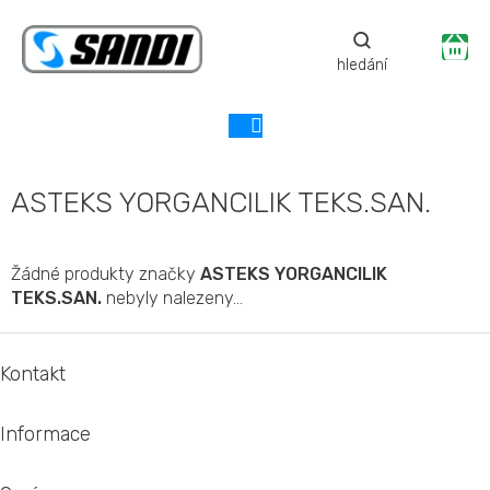
Přejít
na
Ná
obsah
ko
ASTEKS YORGANCILIK TEKS.SAN.
Žádné produkty značky
ASTEKS YORGANCILIK
TEKS.SAN.
nebyly nalezeny...
Z
á
Kontakt
p
a
Informace
t
í