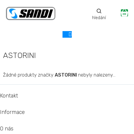
Přejít
na
Ná
obsah
ko
ASTORINI
Žádné produkty značky
ASTORINI
nebyly nalezeny...
Z
á
Kontakt
p
a
Informace
t
í
O nás