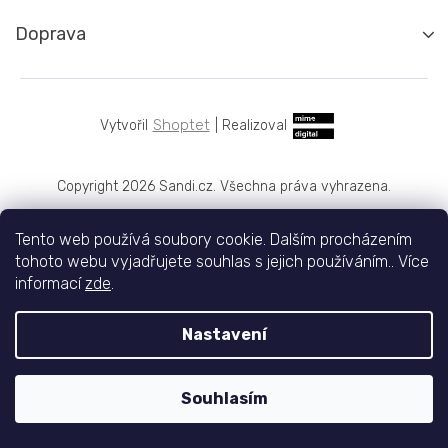
Doprava
Shoptet
|
Realizoval
Copyright 2026
Sandi.cz
. Všechna práva vyhrazena.
Tento web používá soubory cookie. Dalším procházením
tohoto webu vyjadřujete souhlas s jejich používáním.. Více
informací
zde
.
Nastavení
Souhlasím