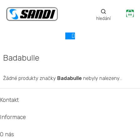
Přejít
na
Ná
obsah
ko
Badabulle
Žádné produkty značky
Badabulle
nebyly nalezeny...
Z
á
Kontakt
p
a
Informace
t
í
O nás