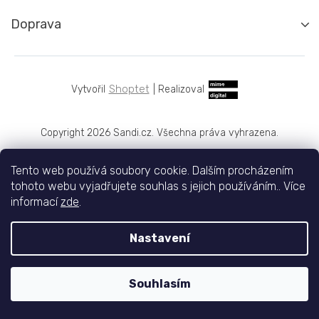
Doprava
Shoptet
|
Realizoval
Copyright 2026
Sandi.cz
. Všechna práva vyhrazena.
Tento web používá soubory cookie. Dalším procházením
tohoto webu vyjadřujete souhlas s jejich používáním.. Více
informací
zde
.
Nastavení
Souhlasím