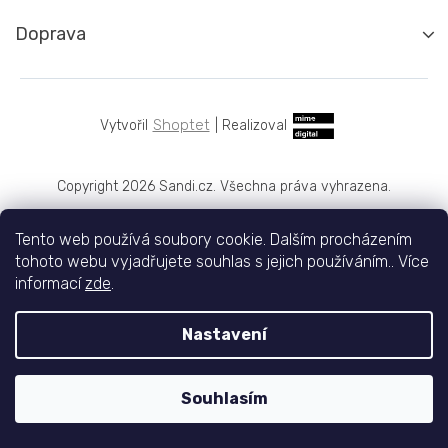
Doprava
Shoptet
|
Realizoval
Copyright 2026
Sandi.cz
. Všechna práva vyhrazena.
Tento web používá soubory cookie. Dalším procházením
tohoto webu vyjadřujete souhlas s jejich používáním.. Více
informací
zde
.
Nastavení
Souhlasím