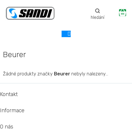
Přejít
na
Ná
obsah
ko
Beurer
Žádné produkty značky
Beurer
nebyly nalezeny...
Z
á
Kontakt
p
a
Informace
t
í
O nás