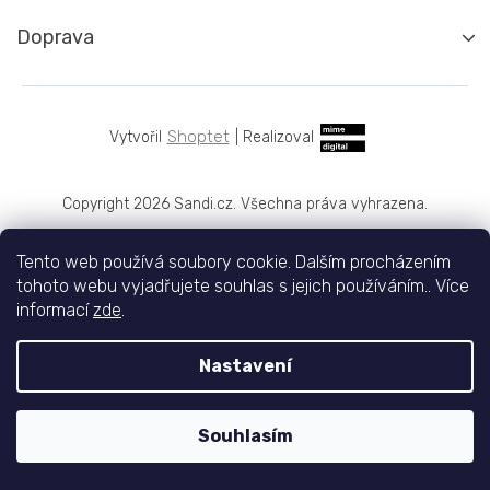
Doprava
Shoptet
|
Realizoval
Copyright 2026
Sandi.cz
. Všechna práva vyhrazena.
Tento web používá soubory cookie. Dalším procházením
tohoto webu vyjadřujete souhlas s jejich používáním.. Více
informací
zde
.
Nastavení
Souhlasím