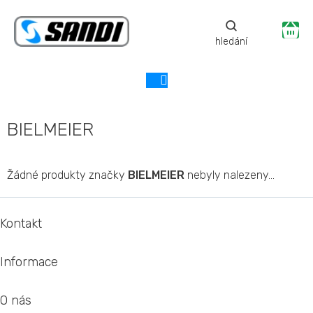
Přejít
na
Ná
obsah
ko
BIELMEIER
Žádné produkty značky
BIELMEIER
nebyly nalezeny...
Z
á
Kontakt
p
a
Informace
t
í
O nás