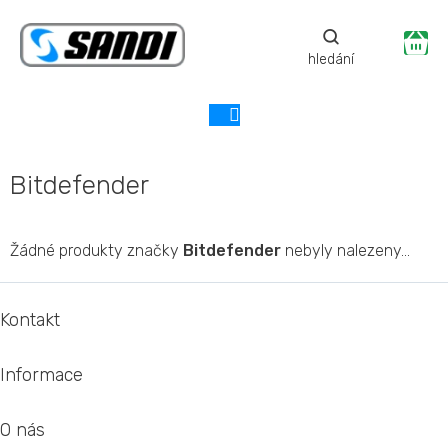
Přejít
na
Ná
obsah
ko
Bitdefender
Žádné produkty značky
Bitdefender
nebyly nalezeny...
Z
á
Kontakt
p
a
Informace
t
í
O nás