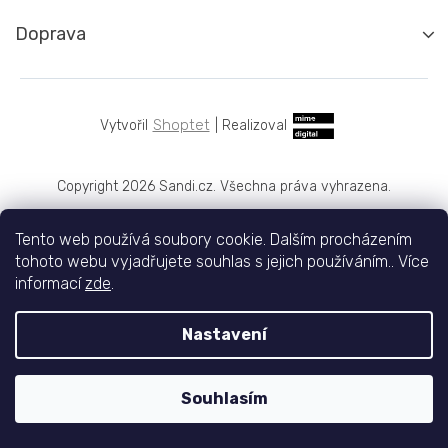
Doprava
Shoptet
|
Realizoval
Copyright 2026
Sandi.cz
. Všechna práva vyhrazena.
Tento web používá soubory cookie. Dalším procházením
tohoto webu vyjadřujete souhlas s jejich používáním.. Více
informací
zde
.
Nastavení
Souhlasím