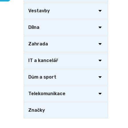
a
n
Vestavby
e
l
Dílna
Zahrada
IT a kancelář
Dům a sport
Telekomunikace
Značky