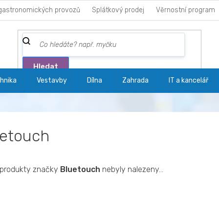
gastronomických provozů
Splátkový prodej
Věrnostní program
Hledat
hnika
Vestavby
Dílna
Zahrada
IT a kancelář
uetouch
produkty značky
Bluetouch
nebyly nalezeny...