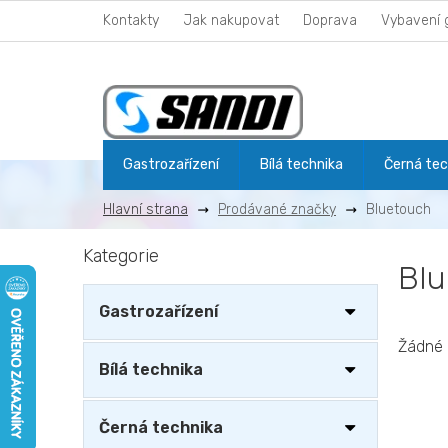
Přejít
Kontakty
Jak nakupovat
Doprava
Vybavení 
na
obsah
Gastrozařízení
Bílá technika
Černá tec
Prodávané značky
Bluetouch
P
Kategorie
Přeskočit
o
Bl
kategorie
s
t
Gastrozařízení
r
a
Žádné 
n
Bílá technika
n
í
Černá technika
p