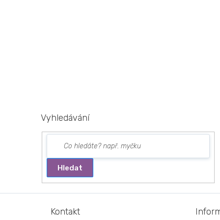
Vyhledávání
Hledat
Z
á
Kontakt
Infor
p