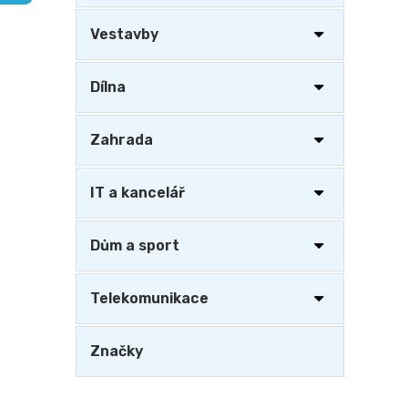
a
n
Vestavby
e
l
Dílna
Zahrada
IT a kancelář
Dům a sport
Telekomunikace
Značky