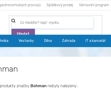
gastronomických provozů
Splátkový prodej
Věrnostní program
Hledat
hnika
Vestavby
Dílna
Zahrada
IT a kancelář
hman
produkty značky
Bohman
nebyly nalezeny...