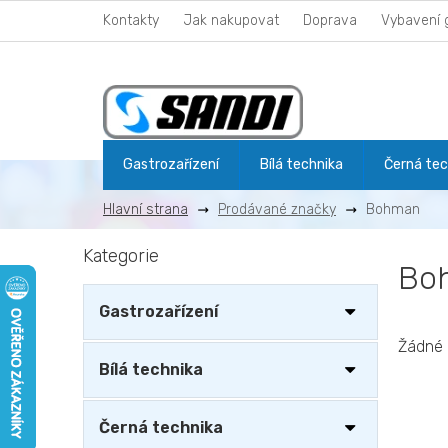
Přejít
Kontakty
Jak nakupovat
Doprava
Vybavení 
na
obsah
Gastrozařízení
Bílá technika
Černá tec
Prodávané značky
Bohman
P
Kategorie
Přeskočit
o
Bo
kategorie
s
t
Gastrozařízení
r
a
Žádné 
n
Bílá technika
n
í
Černá technika
p