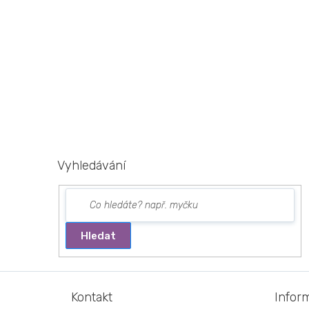
Vyhledávání
Hledat
Z
á
Kontakt
Infor
p