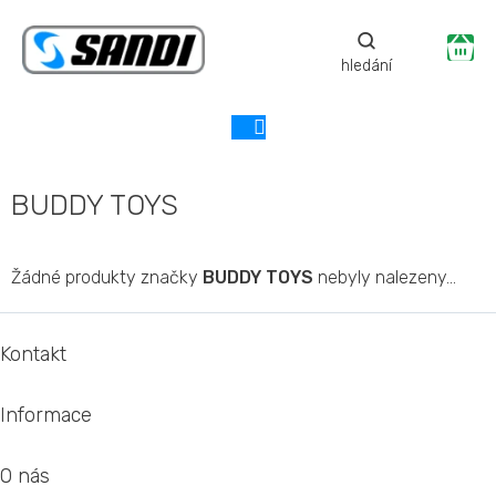
Přejít
na
Ná
obsah
ko
BUDDY TOYS
Žádné produkty značky
BUDDY TOYS
nebyly nalezeny...
Z
á
Kontakt
p
a
Informace
t
í
O nás