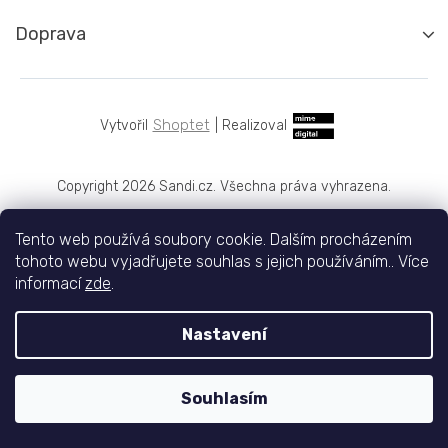
Doprava
Shoptet
|
Realizoval
Copyright 2026
Sandi.cz
. Všechna práva vyhrazena.
Tento web používá soubory cookie. Dalším procházením
tohoto webu vyjadřujete souhlas s jejich používáním.. Více
informací
zde
.
Nastavení
Souhlasím