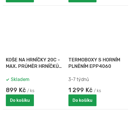
KOŠE NA HRNÍČKY 20C -
TERMOBOXY S HORNÍM
MAX. PRŮMĚR HRNÍČKŮ
PLNĚNÍM EPP4060
11,1 x 8,73 CM
Skladem
3-7 týdnů
899 Kč
1 299 Kč
/ ks
/ ks
Do košíku
Do košíku