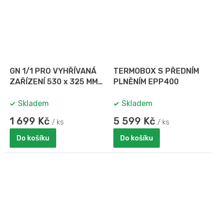
GN 1/1 PRO VYHŘÍVANÁ
TERMOBOX S PŘEDNÍM
ZAŘÍZENÍ 530 x 325 MM,
PLNĚNÍM EPP400
HL. 65 MM
Skladem
Skladem
1 699 Kč
5 599 Kč
/ ks
/ ks
Do košíku
Do košíku