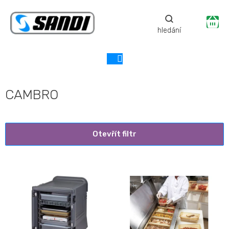
Přejít
na
Ná
obsah
ko
CAMBRO
Otevřít filtr
V
ý
p
i
s