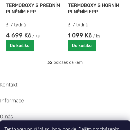
TERMOBOXY S PŘEDNÍM
TERMOBOXY S HORNÍM
PLNĚNÍM EPP
PLNĚNÍM EPP
3-7 týdnů
3-7 týdnů
4 699 Kč
1 099 Kč
/ ks
/ ks
Do košíku
Do košíku
32
položek celkem
O
v
l
Z
á
á
Kontakt
d
p
a
a
c
Informace
t
í
í
p
r
O nás
v
k
Tento web používá soubory cookie. Dalším procházením