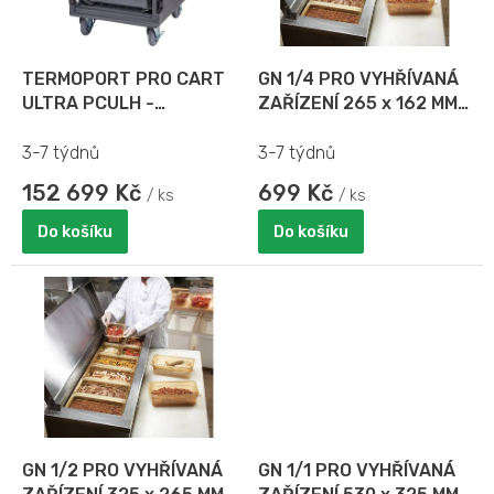
p
r
o
d
TERMOPORT PRO CART
GN 1/4 PRO VYHŘÍVANÁ
u
ULTRA PCULH -
ZAŘÍZENÍ 265 x 162 MM,
k
NEUTRÁLNÍ
HL. 65 MM - 150 MM
t
3-7 týdnů
3-7 týdnů
ů
152 699 Kč
699 Kč
/ ks
/ ks
Do košíku
Do košíku
GN 1/2 PRO VYHŘÍVANÁ
GN 1/1 PRO VYHŘÍVANÁ