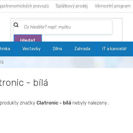
gastronomických provozů
Splátkový prodej
Věrnostní program
Hledat
hnika
Vestavby
Dílna
Zahrada
IT a kancelář
ílá
tronic - bílá
produkty značky
Clatronic - bílá
nebyly nalezeny...