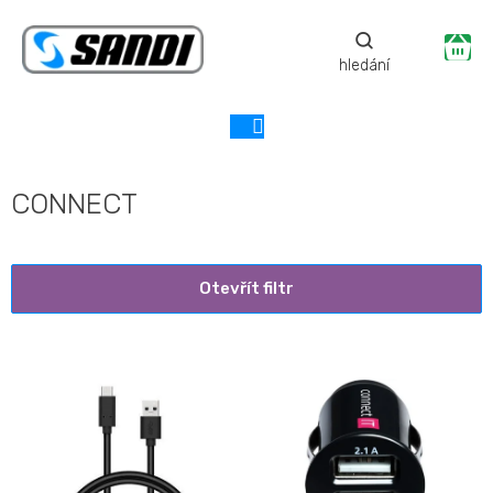
Přejít
na
Ná
obsah
ko
CONNECT
Otevřít filtr
V
ý
p
i
s