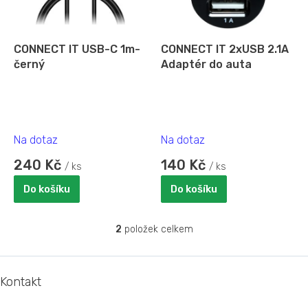
p
r
o
d
CONNECT IT USB-C 1m-
CONNECT IT 2xUSB 2.1A
u
černý
Adaptér do auta
k
t
ů
Na dotaz
Na dotaz
240 Kč
140 Kč
/ ks
/ ks
Do košíku
Do košíku
2
položek celkem
O
v
l
Z
á
á
Kontakt
d
p
a