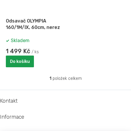
p
r
o
d
Odsavač OLYMPIA
u
160/1M/IX, 60cm, nerez
k
t
Skladem
ů
1 499 Kč
/ ks
Do košíku
1
položek celkem
O
v
l
Z
á
á
Kontakt
d
p
a
a
c
Informace
t
í
í
p
r