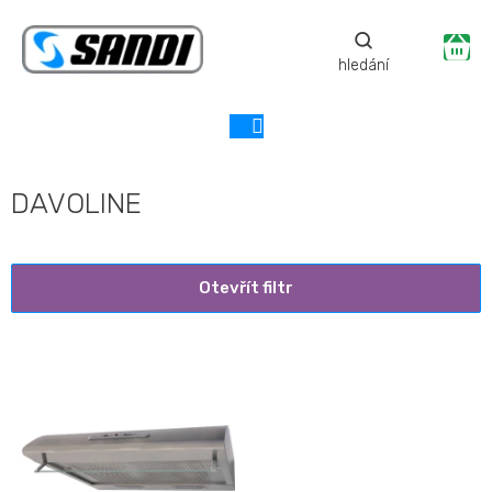
Přejít
na
Ná
obsah
ko
DAVOLINE
Otevřít filtr
V
ý
p
i
s