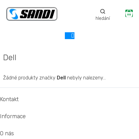
Přejít
na
Ná
obsah
ko
Dell
Žádné produkty značky
Dell
nebyly nalezeny...
Z
á
Kontakt
p
a
Informace
t
í
O nás