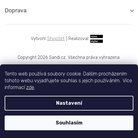
Doprava
Shoptet
|
Realizoval
Copyright 2026
Sandi.cz
. Všechna práva vyhrazena.
Tento web používá soubory cookie. Dalším procházením
tohoto webu vyjadřujete souhlas s jejich používáním.. Více
informací
zde
.
Nastavení
Souhlasím